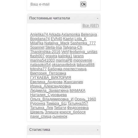
Постоянные читатели
-
Все (687)
Anjelika74
Arkada
Axlamonka
Belenaya
Bogdana74
EVA40
Kaelvi
Lida_K
MilaFka
Nataliya_Mack
Sashenka_777
Soannet
Stella-lisa
Tatyana-Ch
ThaisIrishka-2016
Vehf
feofaniya_unitas
flash007
gravira
kalinka1
larans
marina541003
marinaPB
mgnovenie
natasokol54
oksanavitebsk
tatiana888
totosha77
Бабочка-прелестница
Виктория_Петровна
ГУГКАЕВА_ВИКТОРИЯ
Евелина_Андрова
Жансанчик
Ирина_Александровна
Людмила_Захваткина
МАМАКА
Наталия_Суровцева
Ольга_Владимировна_И
Осень_1960
Руронна
Тамара_БЦ
Татьяна357
Татьяна_Лев
Тибати
Федосеевна
Шевель
Элишок
кокося_бобося
пани_спица
сыненок
Статистика
-