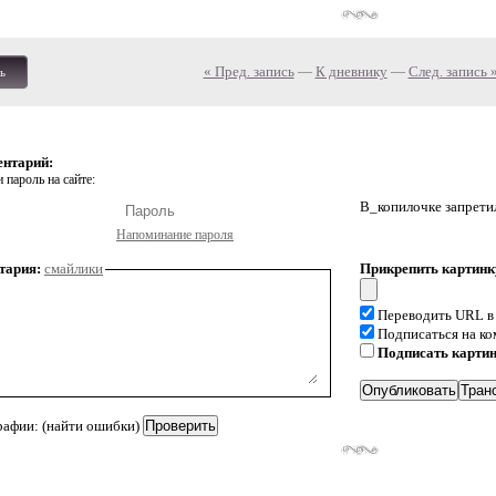
« Пред. запись
—
К дневнику
—
След. запись 
ь
ентарий:
 пароль на сайте:
В_копилочке запрети
Напоминание пароля
тария:
смайлики
Прикрепить картинк
Переводить URL в
Подписаться на к
Подписать карти
рафии: (найти ошибки)