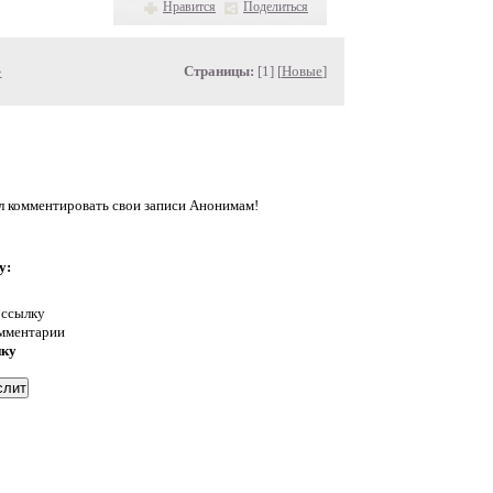
Нравится
Поделиться
»
Страницы:
[1] [
Новые
]
л комментировать свои записи Анонимам!
у:
 ссылку
омментарии
нку