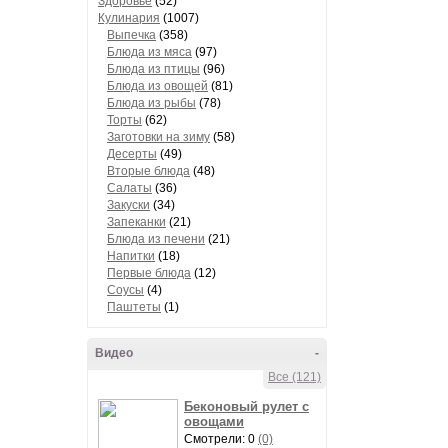
Здоровье
(52)
Кулинария
(1007)
Выпечка
(358)
Блюда из мяса
(97)
Блюда из птицы
(96)
Блюда из овощей
(81)
Блюда из рыбы
(78)
Торты
(62)
Заготовки на зиму
(58)
Десерты
(49)
Вторые блюда
(48)
Салаты
(36)
Закуски
(34)
Запеканки
(21)
Блюда из печени
(21)
Напитки
(18)
Первые блюда
(12)
Соусы
(4)
Паштеты
(1)
Видео
-
Все (121)
Беконовый рулет с
овощами
Смотрели: 0
(0)