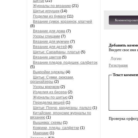
Шитье
(22)
Журналы по вязанию
(21)
Шитье игрушек
(14)
Поделки из бумаги
(11)
Комментироват
Вязание сумок, корзинок, клатчей
(8)
Вязание для дома
(7)
Узоры спицами
(7)
Вязание для мужчин
(7)
Добавить комм
Вязание для детей
(6)
Введите свое имя и
Шитье: Сарафаны, платья
(5)
Вязание цветов
(5)
Вязание пледов, подушек, салфеток
Регистрация
(5)
Выкройки одежды
(4)
Текст коммен
Шитье: Сумки, рюкзаки,
органайзеры
(2)
Узоры крючком
(2)
Изделия из бисера
(2)
Журналы по шитью
(2)
Переделка вещей
(1)
Шитье: Пончо, кардиганы, пальто
(1)
Китайские, японские журналы по
вязанию
(1)
Проверка орфог
Вышивка: схемы
(1)
Коврики, пледы, салфетки
(1)
Макраме
(1)