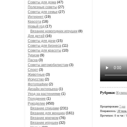
Советы для дома
(47)
Полезные советы
(27)
Советы для семьи
(27)
Интернет
(19)
Красота
(18)
Новый год
(17)
Вязание новогодних игрушек
(8)
Для детей
(16)
Советы для дачи
(15)
Советы для бизнеса
(11)
Советы для красоты
(10)
Туризм
(9)
Пасха
(3)
Советы автомобилистам
(3)
Спорт
(3)
Животные
(3)
Искусство
(2)
Фотографии
(2)
Дизайн интерьера
(1)
Рубрики:
Кулин
Уход за растениями
(1)
Похудение
(1)
Рукоделие
(450)
Процитировано
7 раз
Вязание спицами
(231)
Понравилось:
10 поль
Вязание для женщин
(161)
Прочитало:
0 за час /
Вязание крючком
(76)
Вязание игрушек
(32)