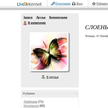
Регистрация
Вход
Рейтинги
Записи
Друзья
Комментарии
В копилочке
СЛОЕНЫ
Четверг, 03 Октяб
В друзья
Рубрики
-
Лайфхаки
(71)
Интересно
(65)