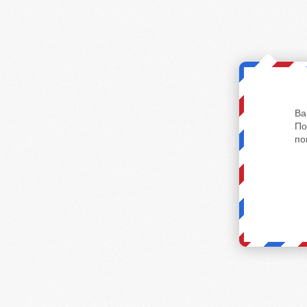
Ва
По
по