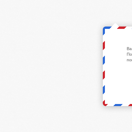
Ва
По
по