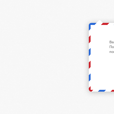
Ва
По
по