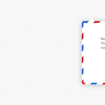
Ва
По
по