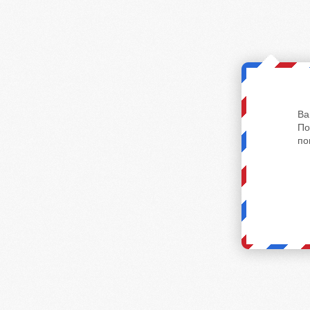
Ва
По
по