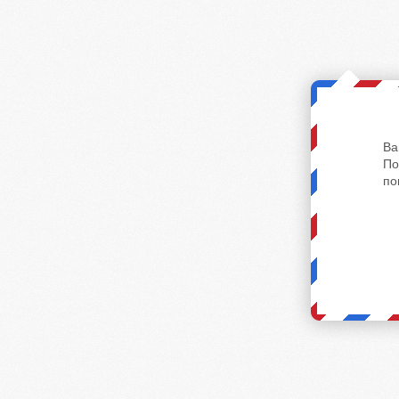
Ва
По
по