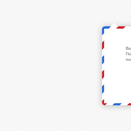
Ва
По
по