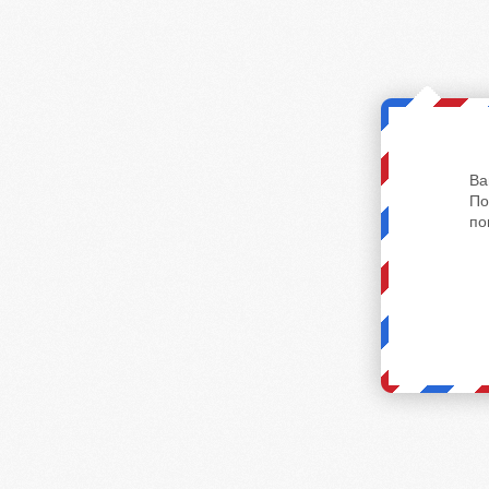
Ва
По
по