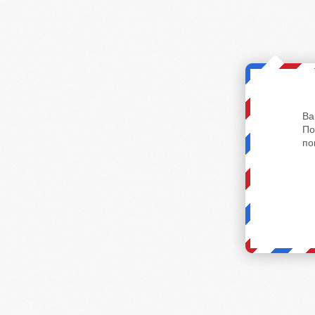
Ва
По
по