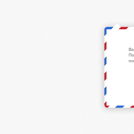
Ва
По
по