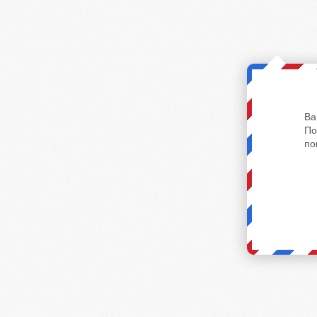
Ва
По
по