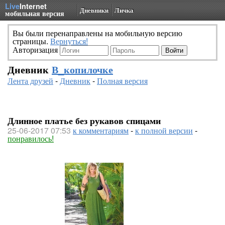
Live
Internet
Дневники
Личка
мобильная версия
Вы были перенаправлены на мобильную версию
страницы.
Вернуться!
Авторизация
Дневник
В_копилочке
Лента друзей
-
Дневник
-
Полная версия
Длинное платье без рукавов спицами
25-06-2017 07:53
к комментариям
-
к полной версии
-
понравилось!