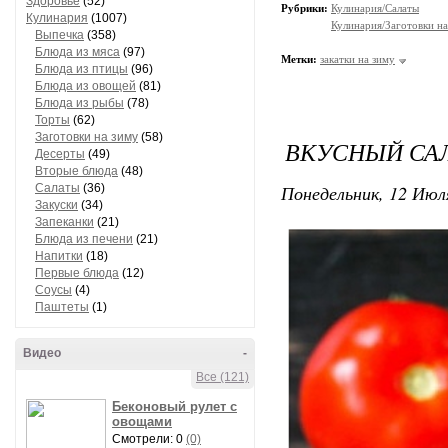
Здоровье
(52)
Рубрики:
Кулинария/Салаты
Кулинария
(1007)
Кулинария/Заготовки на
Выпечка
(358)
Блюда из мяса
(97)
Метки:
закатки на зиму
Блюда из птицы
(96)
Блюда из овощей
(81)
Блюда из рыбы
(78)
Торты
(62)
Заготовки на зиму
(58)
ВКУСНЫЙ САЛ
Десерты
(49)
Вторые блюда
(48)
Понедельник, 12 Июля
Салаты
(36)
Закуски
(34)
Запеканки
(21)
Блюда из печени
(21)
Напитки
(18)
Первые блюда
(12)
Соусы
(4)
Паштеты
(1)
Видео
-
Все (121)
Беконовый рулет с
овощами
Смотрели: 0
(0)