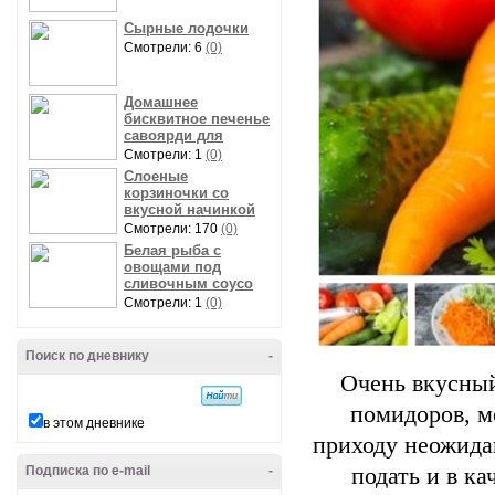
Сырные лодочки
Смотрели: 6
(0)
Домашнее
бисквитное печенье
савоярди для
Смотрели: 1
(0)
Слоеные
корзиночки со
вкусной начинкой
Смотрели: 170
(0)
Белая рыба с
овощами под
сливочным соусо
Смотрели: 1
(0)
Поиск по дневнику
-
Очень вкусный
помидоров, м
в этом дневнике
приходу неожида
Подписка по e-mail
-
подать и в ка