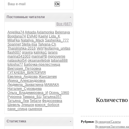
Постоянные читатели
-
Все (687)
Anjelika74
Arkada
Axlamonka
Belenaya
Bogdana74
EVA40
Kaelvi
Lida_K
MilaFka
Nataliya_Mack
Sashenka_777
Soannet
Stella-lisa
Tatyana-Ch
ThaisIrishka-2016
Vehf
feofaniya_unitas
flash007
gravira
kalinka1
larans
marina541003
marinaPB
mgnovenie
natasokol54
oksanavitebsk
tatiana888
totosha77
Бабочка-прелестница
Виктория_Петровна
ГУГКАЕВА_ВИКТОРИЯ
Евелина_Андрова
Жансанчик
Ирина_Александровна
Людмила_Захваткина
МАМАКА
Наталия_Суровцева
Ольга_Владимировна_И
Осень_1960
Руронна
Тамара_БЦ
Татьяна357
Количество 
Татьяна_Лев
Тибати
Федосеевна
Шевель
Элишок
кокося_бобося
пани_спица
сыненок
Статистика
-
Рубрики:
Кулинария/Салаты
Кулинария/Заготовки на