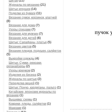
Шитье
(22)
Журналы по вязанию
(21)
Шитье игрушек
(14)
Поделки из бумаги
(11)
Вязание сумок, корзинок, клатчей
(8)
Вязание для дома
(7)
Узоры спицами
(7)
пучок 
Вязание для мужчин
(7)
Вязание для детей
(6)
Шитье: Сарафаны, платья
(5)
Вязание цветов
(5)
Вязание пледов, подушек, салфеток
(5)
Выкройки одежды
(4)
Шитье: Сумки, рюкзаки,
органайзеры
(2)
Узоры крючком
(2)
Изделия из бисера
(2)
Журналы по шитью
(2)
Переделка вещей
(1)
Шитье: Пончо, кардиганы, пальто
(1)
Китайские, японские журналы по
вязанию
(1)
Вышивка: схемы
(1)
Коврики, пледы, салфетки
(1)
Макраме
(1)