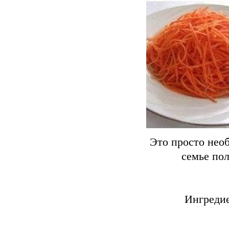
Это прocто нео
cемье пол
Ингредие