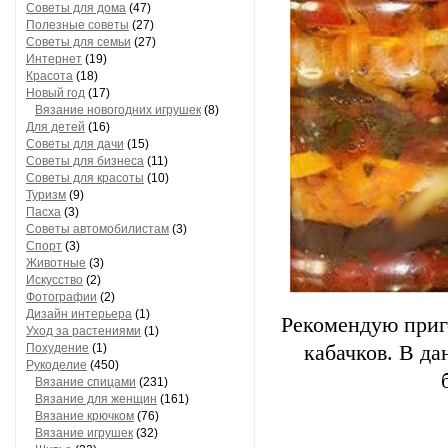
Советы для дома
(47)
Полезные советы
(27)
Советы для семьи
(27)
Интернет
(19)
Красота
(18)
Новый год
(17)
Вязание новогодних игрушек
(8)
Для детей
(16)
Советы для дачи
(15)
Советы для бизнеса
(11)
Советы для красоты
(10)
Туризм
(9)
Пасха
(3)
Советы автомобилистам
(3)
Спорт
(3)
Животные
(3)
Искусство
(2)
Фотографии
(2)
Дизайн интерьера
(1)
Рекомендую приго
Уход за растениями
(1)
Похудение
(1)
кабачков. В да
Рукоделие
(450)
Вязание спицами
(231)
Вязание для женщин
(161)
Вязание крючком
(76)
Вязание игрушек
(32)