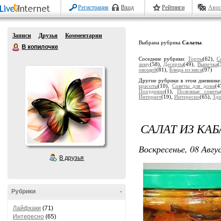
Регистрация
Вход
Рейтинги
Авос
Записи
Друзья
Комментарии
Выбрана рубрика
Салаты
.
В копилочке
Соседние рубрики:
Торты
(62),
С
зиму
(58),
Десерты
(49),
Выпечка
(
овощей
(81),
Блюда из мяса
(97)
Другие рубрики в этом дневнике
красоты
(10),
Советы для дома
(4
Похудение
(1),
Полезные советы
Интернет
(19),
Интересно
(65),
Здо
САЛАТ ИЗ КА
Воскресенье, 08 Авгу
В друзья
Рубрики
-
Лайфхаки
(71)
Интересно
(65)