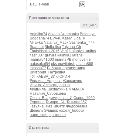
Постоянные читатели
-
Все (687)
Anjelika74
Arkada
Axlamonka
Belenaya
Bogdana74
EVA40
Kaelvi
Lida_K
MilaFka
Nataliya_Mack
Sashenka_777
Soannet
Stella-lisa
Tatyana-Ch
ThaisIrishka-2016
Vehf
feofaniya_unitas
flash007
gravira
kalinka1
larans
marina541003
marinaPB
mgnovenie
natasokol54
oksanavitebsk
tatiana888
totosha77
Бабочка-прелестница
Виктория_Петровна
ГУГКАЕВА_ВИКТОРИЯ
Евелина_Андрова
Жансанчик
Ирина_Александровна
Людмила_Захваткина
МАМАКА
Наталия_Суровцева
Ольга_Владимировна_И
Осень_1960
Руронна
Тамара_БЦ
Татьяна357
Татьяна_Лев
Тибати
Федосеевна
Шевель
Элишок
кокося_бобося
пани_спица
сыненок
Статистика
-