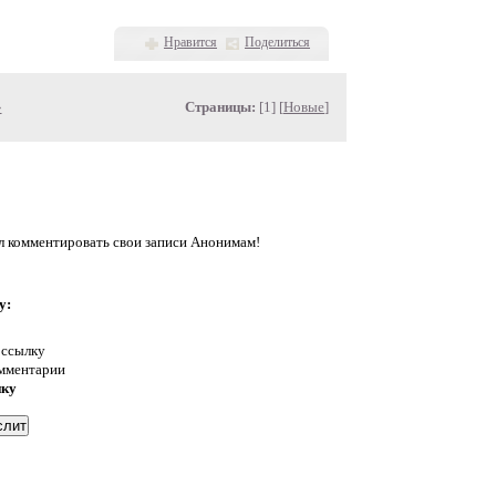
Нравится
Поделиться
»
Страницы:
[1] [
Новые
]
л комментировать свои записи Анонимам!
у:
 ссылку
омментарии
нку