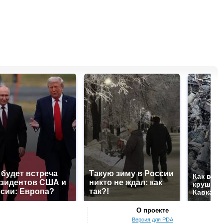
 будет встреча
Такую зиму в России
Как выг
зидентов США и
никто не ждал: как
крушени
сии: Европа?
так?!
Кавказе
О проекте
Версия для PDA