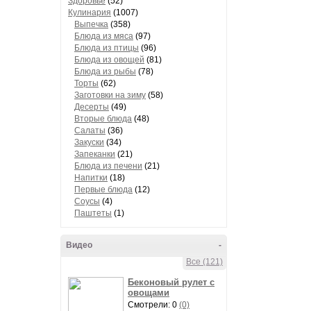
Здоровье
(52)
Кулинария
(1007)
Выпечка
(358)
Блюда из мяса
(97)
Блюда из птицы
(96)
Блюда из овощей
(81)
Блюда из рыбы
(78)
Торты
(62)
Заготовки на зиму
(58)
Десерты
(49)
Вторые блюда
(48)
Салаты
(36)
Закуски
(34)
Запеканки
(21)
Блюда из печени
(21)
Напитки
(18)
Первые блюда
(12)
Соусы
(4)
Паштеты
(1)
Видео
-
Все (121)
Беконовый рулет с
овощами
Смотрели: 0
(0)