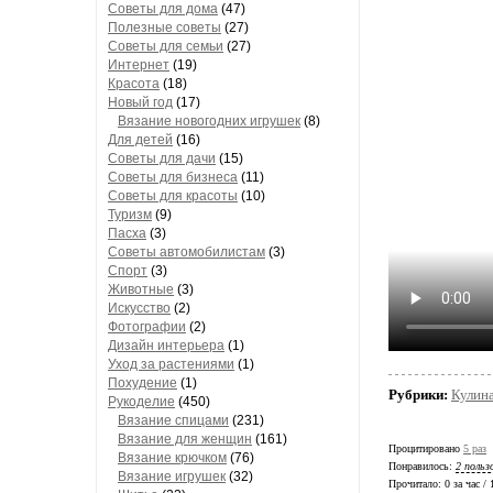
Советы для дома
(47)
Полезные советы
(27)
Советы для семьи
(27)
Интернет
(19)
Красота
(18)
Новый год
(17)
Вязание новогодних игрушек
(8)
Для детей
(16)
Советы для дачи
(15)
Советы для бизнеса
(11)
Советы для красоты
(10)
Туризм
(9)
Пасха
(3)
Советы автомобилистам
(3)
Спорт
(3)
Животные
(3)
Искусство
(2)
Фотографии
(2)
Дизайн интерьера
(1)
Уход за растениями
(1)
Похудение
(1)
Рубрики:
Кулин
Рукоделие
(450)
Вязание спицами
(231)
Вязание для женщин
(161)
Процитировано
5 раз
Вязание крючком
(76)
Понравилось:
2 польз
Вязание игрушек
(32)
Прочитало:
0 за час /