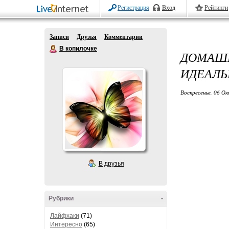
Регистрация
Вход
Рейтинги
Записи
Друзья
Комментарии
В копилочке
ДОМАШ
ИДЕАЛЬ
Воскресенье, 06 Ок
В друзья
Рубрики
-
Лайфхаки
(71)
Интересно
(65)