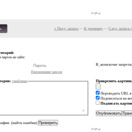
« Пред. запись
—
К дневнику
—
След. запись 
ь
ентарий:
 пароль на сайте:
В_копилочке запрети
Напоминание пароля
тария:
смайлики
Прикрепить картинк
Переводить URL в
Подписаться на к
Подписать карти
рафии: (найти ошибки)