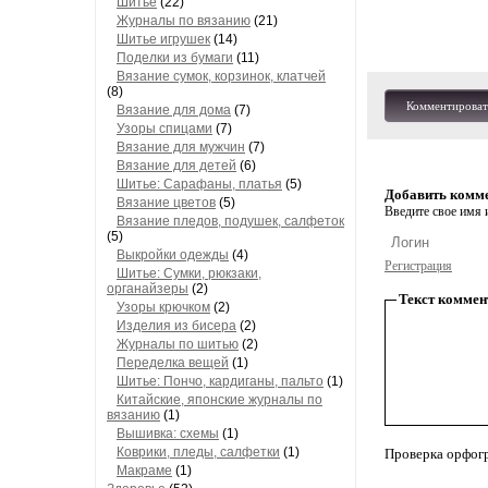
Шитье
(22)
Журналы по вязанию
(21)
Шитье игрушек
(14)
Поделки из бумаги
(11)
Вязание сумок, корзинок, клатчей
(8)
Комментироват
Вязание для дома
(7)
Узоры спицами
(7)
Вязание для мужчин
(7)
Вязание для детей
(6)
Шитье: Сарафаны, платья
(5)
Добавить комм
Вязание цветов
(5)
Введите свое имя и
Вязание пледов, подушек, салфеток
(5)
Выкройки одежды
(4)
Регистрация
Шитье: Сумки, рюкзаки,
органайзеры
(2)
Текст коммен
Узоры крючком
(2)
Изделия из бисера
(2)
Журналы по шитью
(2)
Переделка вещей
(1)
Шитье: Пончо, кардиганы, пальто
(1)
Китайские, японские журналы по
вязанию
(1)
Вышивка: схемы
(1)
Коврики, пледы, салфетки
(1)
Проверка орфог
Макраме
(1)