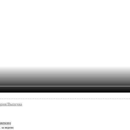
ария/Выпечка
ователям
 1 за неделю