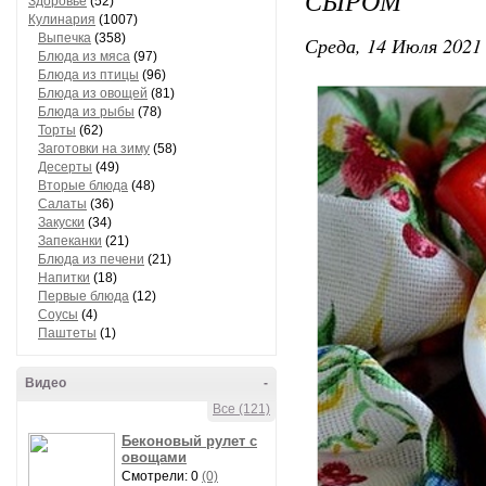
СЫРОМ
Здоровье
(52)
Кулинария
(1007)
Выпечка
(358)
Среда, 14 Июля 2021 
Блюда из мяса
(97)
Блюда из птицы
(96)
Блюда из овощей
(81)
Блюда из рыбы
(78)
Торты
(62)
Заготовки на зиму
(58)
Десерты
(49)
Вторые блюда
(48)
Салаты
(36)
Закуски
(34)
Запеканки
(21)
Блюда из печени
(21)
Напитки
(18)
Первые блюда
(12)
Соусы
(4)
Паштеты
(1)
Видео
-
Все (121)
Беконовый рулет с
овощами
Смотрели: 0
(0)