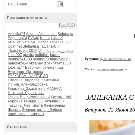
Постоянные читатели
-
Все (687)
Anjelika74
Arkada
Axlamonka
Belenaya
Bogdana74
EVA40
Kaelvi
Lida_K
MilaFka
Nataliya_Mack
Sashenka_777
Soannet
Stella-lisa
Tatyana-Ch
ThaisIrishka-2016
Vehf
feofaniya_unitas
flash007
gravira
kalinka1
larans
marina541003
marinaPB
mgnovenie
Рубрики:
Кулинария/Запеканки
natasokol54
oksanavitebsk
tatiana888
totosha77
Бабочка-прелестница
Метки:
рецепты запеканок
Виктория_Петровна
ГУГКАЕВА_ВИКТОРИЯ
Евелина_Андрова
Жансанчик
Ирина_Александровна
Людмила_Захваткина
МАМАКА
Наталия_Суровцева
ЗАПЕКАНКА С
Ольга_Владимировна_И
Осень_1960
Руронна
Тамара_БЦ
Татьяна357
Татьяна_Лев
Тибати
Федосеевна
Вторник, 22 Июня 20
Шевель
Элишок
кокося_бобося
пани_спица
сыненок
Статистика
-