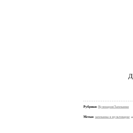
Д
Рубрики:
Кулинария/Запеканки
Метки:
запеканка в мультиварке