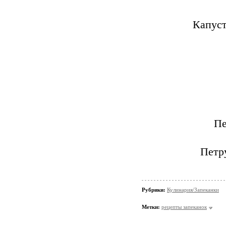
Капуст
Пе
Петру
Рубрики:
Кулинария/Запеканки
Метки:
рецепты запеканок