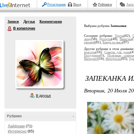
Регистрация
Вход
Рейтинги
Авос
Записи
Друзья
Комментарии
Выбрана рубрика
Запеканки
.
В копилочке
Соседние рубрики:
Торты
(62),
зиму
(58),
Десерты
(49),
Выпечка
(
овощей
(81),
Блюда из мяса
(97)
Другие рубрики в этом дневнике
красоты
(10),
Советы для дома
(4
Похудение
(1),
Полезные советы
Интернет
(19),
Интересно
(65),
Здо
ЗАПЕКАНКА И
Вторник, 20 Июля 20
В друзья
Рубрики
-
Лайфхаки
(71)
Интересно
(65)