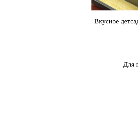
Вкусное детса
Для г