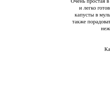
Очень простая в
и легко гото
капусты в муль
также порадова
неж
Ка