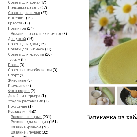
Советы для дома
(47)
Полезные советы
(27)
Советы для семьи
(27)
Интернет
(19)
Красота
(18)
Новый год
(17)
Вязание новогодних игрушек
(8)
Для детей
(16)
Советы для дачи
(15)
Советы для бизнеса
(11)
Советы для красоты
(10)
Туризм
(9)
Пасха
(3)
Советы автомобилистам
(3)
Спорт
(3)
Животные
(3)
Искусство
(2)
Фотографии
(2)
Дизайн интерьера
(1)
Уход за растениями
(1)
Похудение
(1)
Рукоделие
(450)
Запеканка из каб
Вязание спицами
(231)
Вязание для женщин
(161)
Вязание крючком
(76)
Вязание игрушек
(32)