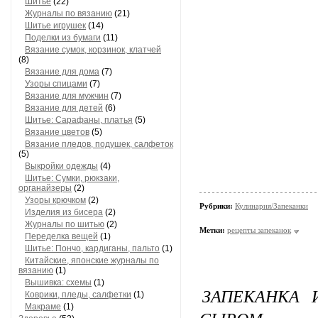
Шитье
(22)
Журналы по вязанию
(21)
Шитье игрушек
(14)
Поделки из бумаги
(11)
Вязание сумок, корзинок, клатчей
(8)
Вязание для дома
(7)
Узоры спицами
(7)
Вязание для мужчин
(7)
Вязание для детей
(6)
Шитье: Сарафаны, платья
(5)
Вязание цветов
(5)
Вязание пледов, подушек, салфеток
(5)
Выкройки одежды
(4)
Шитье: Сумки, рюкзаки,
органайзеры
(2)
Узоры крючком
(2)
Рубрики:
Кулинария/Запеканки
Изделия из бисера
(2)
Журналы по шитью
(2)
Метки:
рецепты запеканок
Переделка вещей
(1)
Шитье: Пончо, кардиганы, пальто
(1)
Китайские, японские журналы по
вязанию
(1)
Вышивка: схемы
(1)
ЗАПЕКАНКА 
Коврики, пледы, салфетки
(1)
Макраме
(1)