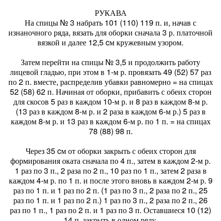
РУКАВА
На спицы № 3 набрать 101 (110) 119 п. и, начав с
изнаночного ряда, вязать для оборки сначала 3 р. платочной
вязкой и далее 12,5 cм кружевным узором.
Затем перейти на спицы № 3,5 и продолжить работу
лицевой гладью, при этом в 1-м р. провязать 49 (52) 57 раз
по 2 п. вместе, распределив убавки равномерно = на спицах
52 (58) 62 п. Начиная от оборки, прибавить с обеих сторон
для скосов 5 раз в каждом 10-м р. и 8 раз в каждом 8-м р.
(13 раз в каждом 8-м р. и 2 раза в каждом 6-м р.) 5 раз в
каждом 8-м р. и 13 раз в каждом 6-м р. по 1 п. = на спицах
78 (88) 98 п.
Через 35 cм от оборки закрыть с обеих сторон для
формирования оката сначала по 4 п., затем в каждом 2-м р.
1 раз по 3 п., 2 раза по 2 п., 10 раз по 1 п., затем 2 раза в
каждом 4-м р. по 1 п. и после этого вновь в каждом 2-м р. 9
раз по 1 п. и 1 раз по 2 п. (1 раз по 3 п., 2 раза по 2 п., 25
раз по 1 п. и 1 раз по 2 п.) 1 раз по 3 п., 2 раза по 2 п., 26
раз по 1 п., 1 раз по 2 п. и 1 раз по 3 п. Оставшиеся 10 (12)
14 п. закрыть в одном ряду.