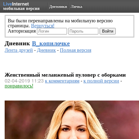
Live
Internet
Дневники
Личка
мобильная версия
Вы были перенаправлены на мобильную версию
страницы.
Вернуться!
Авторизация
Дневник
В_копилочке
Лента друзей
-
Дневник
-
Полная версия
Женственный меланжевый пуловер с оборками
02-04-2019 11:23
к комментариям
-
к полной версии
-
понравилось!