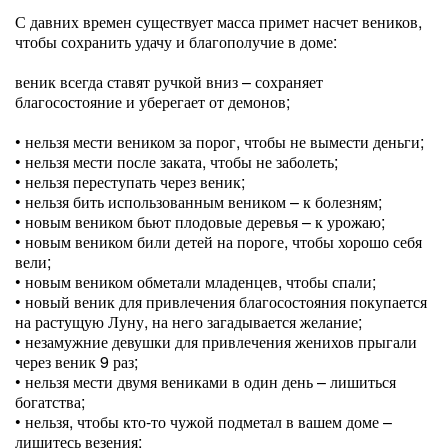
С давних времен существует масса примет насчет веников,
чтобы сохранить удачу и благополучие в доме:
веник всегда ставят ручкой вниз – сохраняет
благосостояние и уберегает от демонов;
• нельзя мести веником за порог, чтобы не вымести деньги;
• нельзя мести после заката, чтобы не заболеть;
• нельзя переступать через веник;
• нельзя бить использованным веником – к болезням;
• новым веником бьют плодовые деревья – к урожаю;
• новым веником били детей на пороге, чтобы хорошо себя
вели;
• новым веником обметали младенцев, чтобы спали;
• новый веник для привлечения благосостояния покупается
на растущую Луну, на него загадывается желание;
• незамужние девушки для привлечения женихов прыгали
через веник 9 раз;
• нельзя мести двумя вениками в один день – лишиться
богатства;
• нельзя, чтобы кто-то чужой подметал в вашем доме –
лишитесь везения;