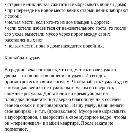
• старый веник нельзя сжигать и выбрасывать вблизи дома;
• при переезде на новое место веник старый веник забирают
с собой;
• нельзя мести, если кто-то из домачадцев в дороге;
• если хотели избавиться от нежелательного гостя, то после
его ухода выметали мусор через порог между своих
расставленных ног;
• нельзя мести, пока в доме находится покойник.
Как забрать удачу
В средние века считалось, что подметать возле чужого
двора – это воровство везения и удачи. И сегодня
присмотритесь к своим соседям. Чтобы забрать чужую удачу
с помощью веника не нужно быть магом и совершать
сложные ритуалы. Достаточно во время уборки на
площадке подметать под дверью благополучных соседей
себе на совок и приговаривать: «Вашу удачу, ваши деньги
себе забираю» и т.п. (произвольно). Мусор не выбрасывать
в мусоропровод, а выбросить в свое мусорное ведро, чтобы
он «переночевал» в вашей квартире. После заката не
подметают.