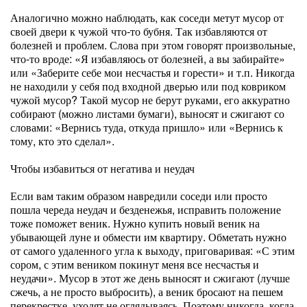
Аналогично можно наблюдать, как соседи метут мусор от
своей двери к чужой что-то бубня. Так избавляются от
болезней и проблем. Слова при этом говорят произвольные,
что-то вроде: «Я избавляюсь от болезней, а вы забирайте»
или «Заберите себе мои несчастья и горести» и т.п. Никогда
не находили у себя под входной дверью или под ковриком
чужой мусор? Такой мусор не берут руками, его аккуратно
собирают (можно листами бумаги), выносят и сжигают со
словами: «Вернись туда, откуда пришло» или «Вернись к
тому, кто это сделал».
Чтобы избавиться от негатива и неудач
Если вам таким образом навредили соседи или просто
пошла череда неудач и безденежья, исправить положение
тоже поможет веник. Нужно купить новый веник на
убывающей луне и обмести им квартиру. Обметать нужно
от самого удаленного угла к выходу, приговаривая: «С этим
сором, с этим веником покинут меня все несчастья и
неудачи». Мусор в этот же день выносят и сжигают (лучше
сжечь, а не просто выбросить), а веник бросают на пешем
перекрестке, уходят не оглядываясь. Поэтому никогда, когда