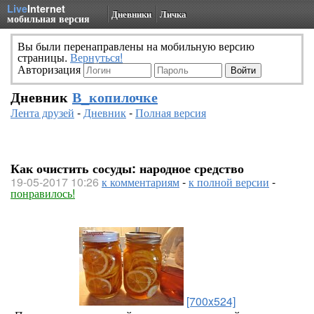
Live
Internet
Дневники
Личка
мобильная версия
Вы были перенаправлены на мобильную версию
страницы.
Вернуться!
Авторизация
Дневник
В_копилочке
Лента друзей
-
Дневник
-
Полная версия
Как очистить сосуды: народное средство
19-05-2017 10:26
к комментариям
-
к полной версии
-
понравилось!
[700x524]