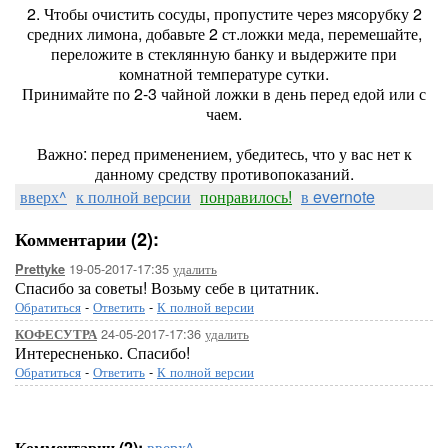
2. Чтобы очистить сосуды, пропустите через мясорубку 2
средних лимона, добавьте 2 ст.ложки меда, перемешайте,
переложите в стеклянную банку и выдержите при
комнатной температуре сутки.
Принимайте по 2-3 чайной ложки в день перед едой или с
чаем.
Важно: перед применением, убедитесь, что у вас нет к
данному средству противопоказаний.
вверх^
к полной версии
понравилось!
в evernote
Комментарии (2):
19-05-2017-17:35
удалить
Prettyke
Спасибо за советы! Возьму себе в цитатник.
Обратиться
-
Ответить
-
К полной версии
24-05-2017-17:36
удалить
КОФЕСУТРА
Интересненько. Спасибо!
Обратиться
-
Ответить
-
К полной версии
Комментарии (2):
вверх^