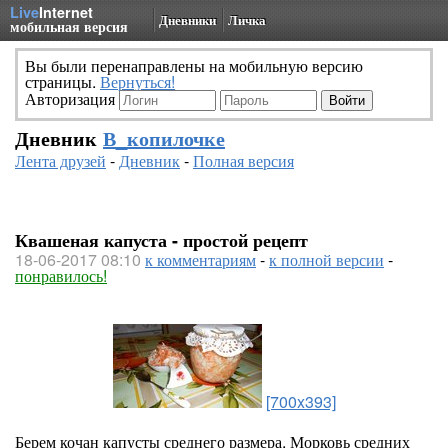
Live
Internet
Дневники
Личка
мобильная версия
Вы были перенаправлены на мобильную версию
страницы.
Вернуться!
Авторизация
Дневник
В_копилочке
Лента друзей
-
Дневник
-
Полная версия
Квашеная капуста - простой рецепт
18-06-2017 08:10
к комментариям
-
к полной версии
-
понравилось!
[700x393]
Берем кочан капусты среднего размера. Морковь средних