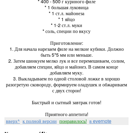
* 400 - 500 г куриного филе
* 1 большая луковица
* 1 ст.л. майонеза
* 1 яйцо
* 1-2 ст.л. муки
* соль, специи по вкусу
Приготовление:
1. Для начала нарезаем филе на мелкие кубики. Должно
быть 5*5 мм или меньше.
2. Затем шинкуем мелко лук и все перемешиваем, солим,
добавляем специи, яйцо и майонез. В самом конце
добавляем муку.
3. Выкладываем по одной столовой ложке в хорошо
разогретую сковороду, формируем оладушек и обжариваем
с двух сторон!
Быстрый и сытный завтрак готов!
Приятного аппетита!
вверх^
к полной версии
понравилось!
в evernote