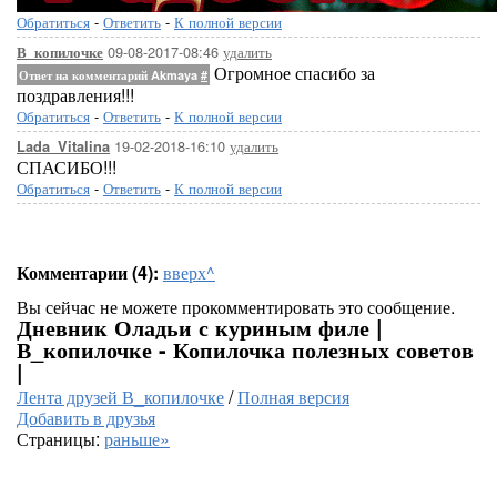
Обратиться
-
Ответить
-
К полной версии
09-08-2017-08:46
удалить
В_копилочке
Огромное спасибо за
Ответ на комментарий Akmaya
#
поздравления!!!
Обратиться
-
Ответить
-
К полной версии
19-02-2018-16:10
удалить
Lada_Vitalina
СПАСИБО!!!
Обратиться
-
Ответить
-
К полной версии
Комментарии (4):
вверх^
Вы сейчас не можете прокомментировать это сообщение.
Дневник Оладьи с куриным филе |
В_копилочке - Копилочка полезных советов
|
Лента друзей В_копилочке
/
Полная версия
Добавить в друзья
Страницы:
раньше»