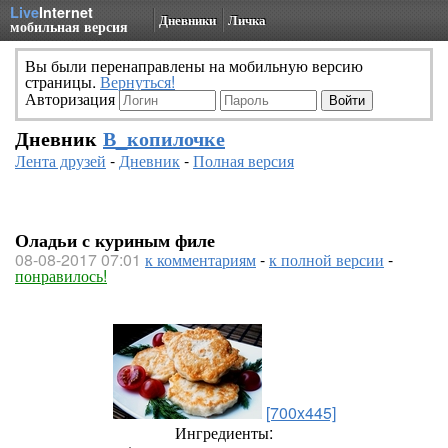
Live
Internet
Дневники
Личка
мобильная версия
Вы были перенаправлены на мобильную версию
страницы.
Вернуться!
Авторизация
Дневник
В_копилочке
Лента друзей
-
Дневник
-
Полная версия
Оладьи с куриным филе
08-08-2017 07:01
к комментариям
-
к полной версии
-
понравилось!
[700x445]
Ингредиенты: