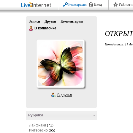
Регистрация
Вход
Рейтинги
Записи
Друзья
Комментарии
В копилочке
ОТКРЫТ
Понедельник, 21 Ав
В друзья
Рубрики
-
Лайфхаки
(71)
Интересно
(65)