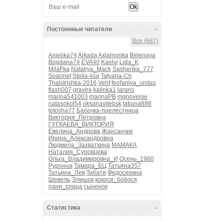
Постоянные читатели
-
Все (687)
Anjelika74
Arkada
Axlamonka
Belenaya
Bogdana74
EVA40
Kaelvi
Lida_K
MilaFka
Nataliya_Mack
Sashenka_777
Soannet
Stella-lisa
Tatyana-Ch
ThaisIrishka-2016
Vehf
feofaniya_unitas
flash007
gravira
kalinka1
larans
marina541003
marinaPB
mgnovenie
natasokol54
oksanavitebsk
tatiana888
totosha77
Бабочка-прелестница
Виктория_Петровна
ГУГКАЕВА_ВИКТОРИЯ
Евелина_Андрова
Жансанчик
Ирина_Александровна
Людмила_Захваткина
МАМАКА
Наталия_Суровцева
Ольга_Владимировна_И
Осень_1960
Руронна
Тамара_БЦ
Татьяна357
Татьяна_Лев
Тибати
Федосеевна
Шевель
Элишок
кокося_бобося
пани_спица
сыненок
Статистика
-