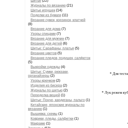
Шитье
(22)
Журналы по вязанию
(21)
Шитье игрушек
(14)
Поделки из бумаги
(11)
Вязание сумок, корзинок, клатчей
(8)
Вязание для дома
(7)
Узоры спицами
(7)
Вязание для мужчин
(7)
Вязание для детей
(6)
Шитье: Сарафаны, платья
(5)
Вязание цветов
(5)
Вязание пледов, подушек, салфеток
(5)
Выкройки одежды
(4)
Шитье: Сумки, рюкзаки,
* Для тест
органайзеры
(2)
Узоры крючком
(2)
Изделия из бисера
(2)
Журналы по шитью
(2)
* Лук режем куб
Переделка вещей
(1)
Шитье: Пончо, кардиганы, пальто
(1)
Китайские, японские журналы по
вязанию
(1)
Вышивка: схемы
(1)
Коврики, пледы, салфетки
(1)
Макраме
(1)