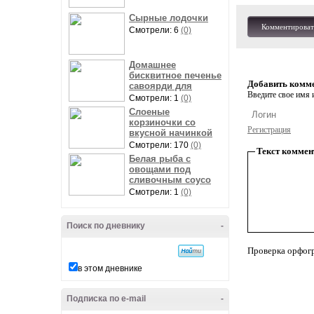
Сырные лодочки
Комментироват
Смотрели: 6
(0)
Домашнее
бисквитное печенье
Добавить комм
савоярди для
Введите свое имя и
Смотрели: 1
(0)
Слоеные
корзиночки со
Регистрация
вкусной начинкой
Смотрели: 170
(0)
Текст коммен
Белая рыба с
овощами под
сливочным соусо
Смотрели: 1
(0)
Поиск по дневнику
-
Проверка орфог
в этом дневнике
Подписка по e-mail
-