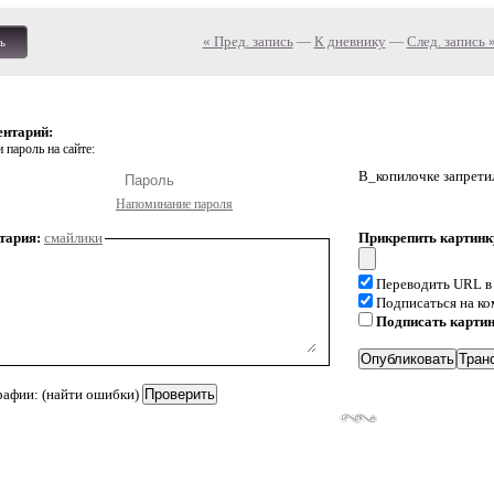
« Пред. запись
—
К дневнику
—
След. запись 
ь
ентарий:
 пароль на сайте:
В_копилочке запрети
Напоминание пароля
тария:
смайлики
Прикрепить картинк
Переводить URL в
Подписаться на к
Подписать карти
рафии: (найти ошибки)