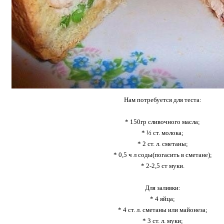
Нам потребуется для теста:
* 150гр сливочного масла;
* ½ ст. молока;
* 2 ст. л. сметаны;
* 0,5 ч л соды(погасить в сметане);
* 2-2,5 ст муки.
Для заливки:
* 4 яйца;
* 4 ст. л. сметаны или майонеза;
* 3 ст. л. муки;