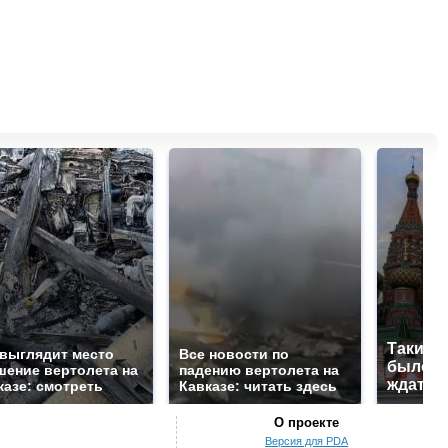
Таких 
 выглядит место
Все новости по
было с 
шение вертолета на
падению вертолета на
ждать 
казе: смотреть
Кавказе: читать здесь
О проекте
Версия для PDA