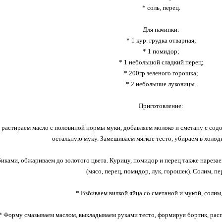
* соль, перец.
Для начинки:
* 1 кур. грудка отварная;
* 1 помидор;
* 1 небольшой сладкий перец;
* 200гр зеленого горошка;
* 2 небольшие луковицы.
Приготовление:
а растираем масло с половиной нормы муки, добавляем молоко и сметану с сод
остальную муку. Замешиваем мягкое тесто, убираем в холод
иками, обжариваем до золотого цвета. Курицу, помидор и перец также нареза
(мясо, перец, помидор, лук, горошек). Солим, пе
* Взбиваем вилкой яйца со сметаной и мукой, солим
* Форму смазываем маслом, выкладываем руками тесто, формируя бортик, расп