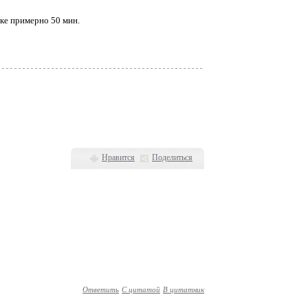
вке примерно 50 мин.
Нравится
Поделиться
Ответить
С цитатой
В цитатник