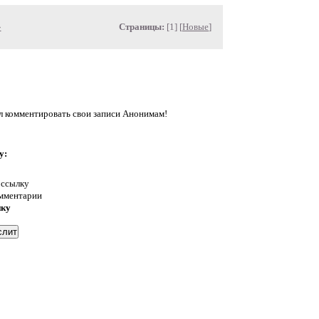
»
Страницы:
[1] [
Новые
]
л комментировать свои записи Анонимам!
у:
 ссылку
омментарии
нку