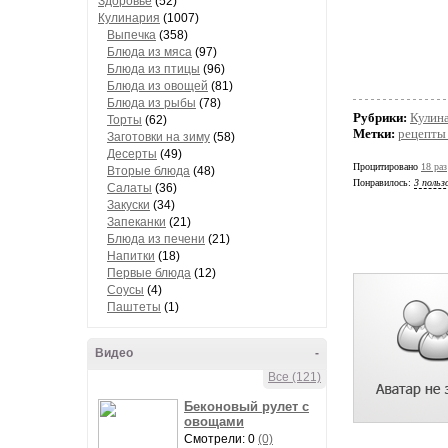
Здоровье
(52)
Кулинария
(1007)
Выпечка
(358)
Блюда из мяса
(97)
Блюда из птицы
(96)
Блюда из овощей
(81)
Блюда из рыбы
(78)
Рубрики:
Кулин
Торты
(62)
Метки:
рецепты
Заготовки на зиму
(58)
Десерты
(49)
Процитировано
18 раз
Вторые блюда
(48)
Понравилось:
3 польз
Салаты
(36)
Закуски
(34)
Запеканки
(21)
Блюда из печени
(21)
Напитки
(18)
Первые блюда
(12)
Соусы
(4)
Паштеты
(1)
Видео
-
Все (121)
Беконовый рулет с
овощами
Смотрели: 0
(0)