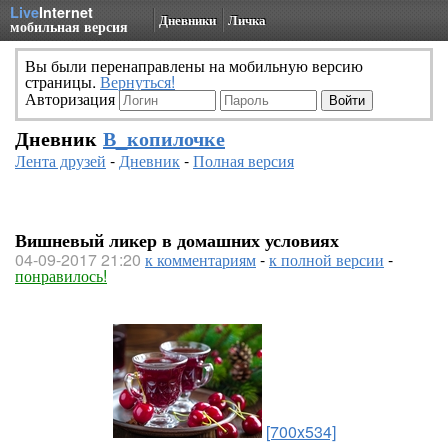
Live
Internet
Дневники
Личка
мобильная версия
Вы были перенаправлены на мобильную версию
страницы.
Вернуться!
Авторизация
Дневник
В_копилочке
Лента друзей
-
Дневник
-
Полная версия
Вишневый ликер в домашних условиях
04-09-2017 21:20
к комментариям
-
к полной версии
-
понравилось!
[700x534]