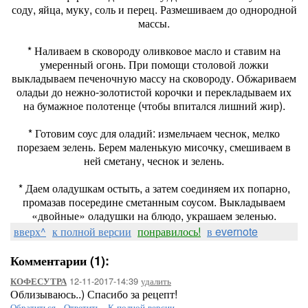
соду, яйца, муку, соль и перец. Размешиваем до однородной
массы.
* Наливаем в сковороду оливковое масло и ставим на
умеренный огонь. При помощи столовой ложки
выкладываем печеночную массу на сковороду. Обжариваем
оладьи до нежно-золотистой корочки и перекладываем их
на бумажное полотенце (чтобы впитался лишний жир).
* Готовим соус для оладий: измельчаем чеснок, мелко
порезаем зелень. Берем маленькую мисочку, смешиваем в
ней сметану, чеснок и зелень.
* Даем оладушкам остыть, а затем соединяем их попарно,
промазав посередине сметанным соусом. Выкладываем
«двойные» оладушки на блюдо, украшаем зеленью.
вверх^
к полной версии
понравилось!
в evernote
Комментарии (1):
12-11-2017-14:39
удалить
КОФЕСУТРА
Облизываюсь..) Спасибо за рецепт!
Обратиться
-
Ответить
-
К полной версии