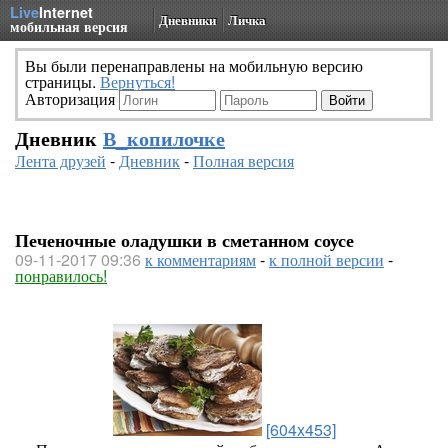
Live
Internet
Дневники
Личка
мобильная версия
Вы были перенаправлены на мобильную версию
страницы.
Вернуться!
Авторизация
Дневник
В_копилочке
Лента друзей
-
Дневник
-
Полная версия
Печеночные оладушки в сметанном соусе
09-11-2017 09:36
к комментариям
-
к полной версии
-
понравилось!
[604x453]