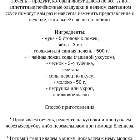
Печень – продукт, который любят далеко не все. А вот
аппетитные печёночные оладушки в нежном сметанном
соусе помогут вам раз и навсегда изменить представление о
печёнке, если вы её ещё не полюбили.
Ингредиенты:
- мука - 5 столовых ложек,
- яйца - 3 шт.
- говяжья или свиная печень - 500 г,
- 1 чайная ложка соды (гашёной уксусом),
- чеснок - 3-4 зубчика,
- сметана,
- соль, перец по вкусу,
- молоко - 50 г,
- петрушка или укроп,
- оливковое масло.
Способ приготовления:
* Промываем печень, режем ее на кусочки и пропускаем
через мясорубку либо перемалываем при помощи блендера.
* Готовый фарш кладем в миску, добавляем к нему молоко,