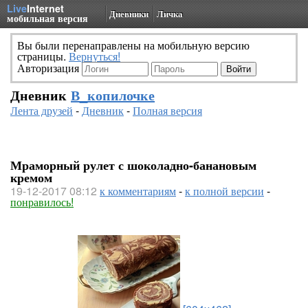
Live
Internet
Дневники
Личка
мобильная версия
Вы были перенаправлены на мобильную версию
страницы.
Вернуться!
Авторизация
Дневник
В_копилочке
Лента друзей
-
Дневник
-
Полная версия
Мраморный рулет с шоколадно-банановым
кремом
19-12-2017 08:12
к комментариям
-
к полной версии
-
понравилось!