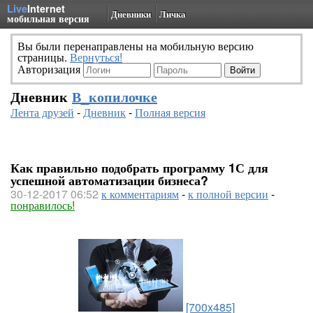
Live
Internet
Дневники
Личка
мобильная версия
Вы были перенаправлены на мобильную версию
страницы.
Вернуться!
Авторизация
Дневник
В_копилочке
Лента друзей
-
Дневник
-
Полная версия
Как правильно подобрать программу 1С для
успешной автоматизации бизнеса?
30-12-2017 06:52
к комментариям
-
к полной версии
-
понравилось!
[700x485]