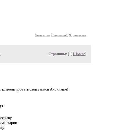
Ответить
С цитатой
В цитатник
»
Страницы:
[1] [
Новые
]
л комментировать свои записи Анонимам!
у:
 ссылку
омментарии
нку