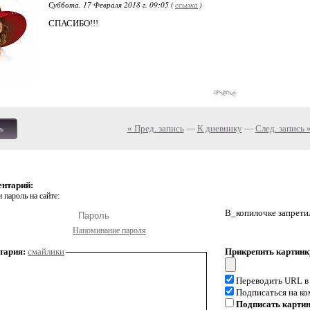
Суббота, 17 Февраля 2018 г. 09:05 (
ссылка
)
СПАСИБО!!!
« Пред. запись
—
К дневнику
—
След. запись 
ь
ентарий:
 пароль на сайте:
В_копилочке запрети
Напоминание пароля
тария:
смайлики
Прикрепить картинк
Переводить URL в
Подписаться на к
Подписать карти