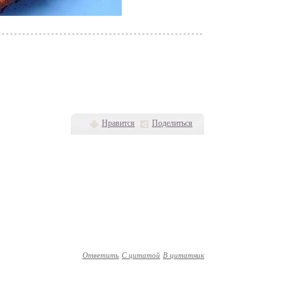
Нравится
Поделиться
Ответить
С цитатой
В цитатник