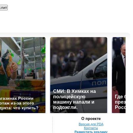
СМИ: В Химках на
полицейскую
Где буд
агазинах России
машину напали и
презид
отаж из-за этого
подожгли.
России
дукта: что купить?
О проекте
Версия для PDA
Контакты
Разместить рекламу