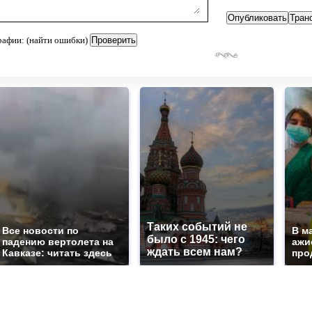
рафии: (найти ошибки)
Таких событий не
Все новости по
В м
было с 1945: чего
падению вертолета на
ажи
ждать всем нам?
Кавказе: читать здесь
про