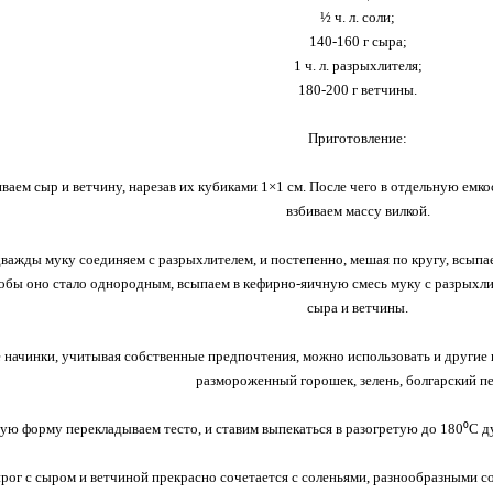
½ ч. л. соли;
140-160 г сыра;
1 ч. л. разрыхлителя;
180-200 г ветчины.
Приготовление:
ваем сыр и ветчину, нарезав их кубиками 1×1 см. После чего в отдельную емкос
взбиваем массу вилкой.
важды муку соединяем с разрыхлителем, и постепенно, мешая по кругу, всып
тобы оно стало однородным, всыпаем в кефирно-яичную смесь муку с разрыхл
сыра и ветчины.
е начинки, учитывая собственные предпочтения, можно использовать и другие 
размороженный горошек, зелень, болгарский пе
ую форму перекладываем тесто, и ставим выпекаться в разогретую до 180⁰С ду
рог с сыром и ветчиной прекрасно сочетается с соленьями, разнообразными с