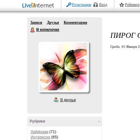
Регистрация
Вход
Рейтинги
Записи
Друзья
Комментарии
В копилочке
ПИРОГ 
Среда, 03 Января 2
В друзья
Рубрики
-
Лайфхаки
(71)
Интересно
(65)