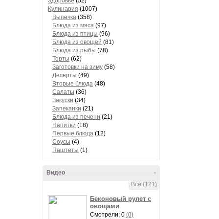
Здоровье
(52)
Кулинария
(1007)
Выпечка
(358)
Блюда из мяса
(97)
Блюда из птицы
(96)
Блюда из овощей
(81)
Блюда из рыбы
(78)
Торты
(62)
Заготовки на зиму
(58)
Десерты
(49)
Вторые блюда
(48)
Салаты
(36)
Закуски
(34)
Запеканки
(21)
Блюда из печени
(21)
Напитки
(18)
Первые блюда
(12)
Соусы
(4)
Паштеты
(1)
Видео
-
Все (121)
Беконовый рулет с
овощами
Смотрели: 0
(0)