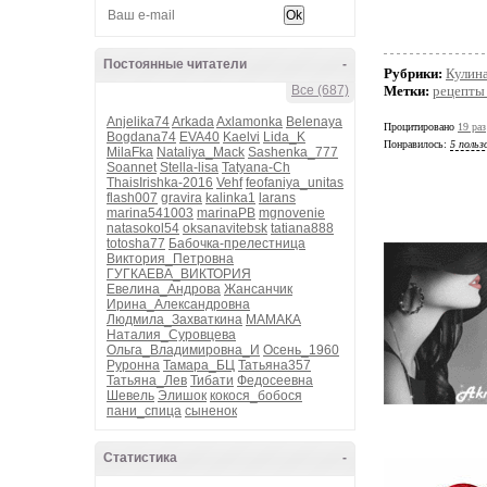
Постоянные читатели
-
Рубрики:
Кулин
Все (687)
Метки:
рецепты
Anjelika74
Arkada
Axlamonka
Belenaya
Процитировано
19 раз
Bogdana74
EVA40
Kaelvi
Lida_K
Понравилось:
5 польз
MilaFka
Nataliya_Mack
Sashenka_777
Soannet
Stella-lisa
Tatyana-Ch
ThaisIrishka-2016
Vehf
feofaniya_unitas
flash007
gravira
kalinka1
larans
marina541003
marinaPB
mgnovenie
natasokol54
oksanavitebsk
tatiana888
totosha77
Бабочка-прелестница
Виктория_Петровна
ГУГКАЕВА_ВИКТОРИЯ
Евелина_Андрова
Жансанчик
Ирина_Александровна
Людмила_Захваткина
МАМАКА
Наталия_Суровцева
Ольга_Владимировна_И
Осень_1960
Руронна
Тамара_БЦ
Татьяна357
Татьяна_Лев
Тибати
Федосеевна
Шевель
Элишок
кокося_бобося
пани_спица
сыненок
Статистика
-