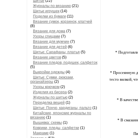
Шитье
(22)
Журналы по вязанию
(21)
Шитье игрушек
(14)
Поделки из бумаги
(11)
Вязание сумок, корзинок, клатчей
(8)
Вязание для дома
(7)
Узоры спицами
(7)
Вязание для мужчин
(7)
Вязание для детей
(6)
Шитье: Сарафаны, платья
(5)
* Подготавли
Вязание цветов
(5)
Вязание пледов, подушек, салфеток
(5)
Выкройки одежды
(4)
* Просеянную д
Шитье: Сумки, рюкзаки,
тесто вилкой, ч
органайзеры
(2)
Узоры крючком
(2)
Изделия из бисера
(2)
Журналы по шитью
(2)
* В качеств
Переделка вещей
(1)
Шитье: Пончо, кардиганы, пальто
(1)
Китайские, японские журналы по
вязанию
(1)
* В смазанн
Вышивка: схемы
(1)
Коврики, пледы, салфетки
(1)
Макраме
(1)
Пи