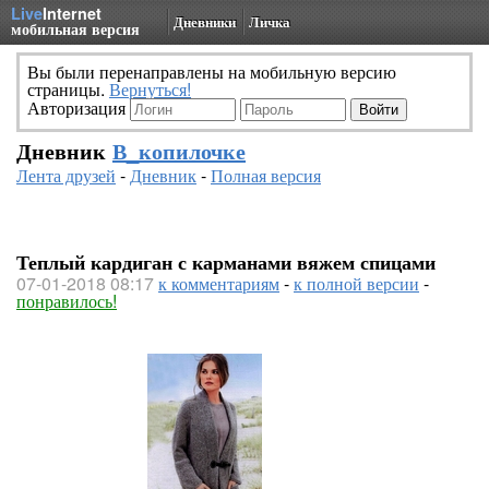
Live
Internet
Дневники
Личка
мобильная версия
Вы были перенаправлены на мобильную версию
страницы.
Вернуться!
Авторизация
Дневник
В_копилочке
Лента друзей
-
Дневник
-
Полная версия
Теплый кардиган с карманами вяжем спицами
07-01-2018 08:17
к комментариям
-
к полной версии
-
понравилось!