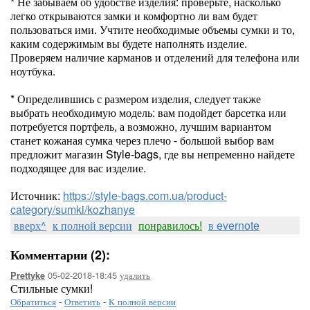
* Не забываем об удобстве изделия: проверьте, насколько
легко открываются замки и комфортно ли вам будет
пользоваться ими. Учтите необходимые объемы сумки и то,
каким содержимым вы будете наполнять изделие.
Проверяем наличие карманов и отделений для телефона или
ноутбука.
* Определившись с размером изделия, следует также
выбрать необходимую модель: вам подойдет барсетка или
потребуется портфель, а возможно, лучшим вариантом
станет кожаная сумка через плечо - большой выбор вам
предложит магазин Style-bags, где вы непременно найдете
подходящее для вас изделие.
Источник:
https://style-bags.com.ua/product-
category/sumki/kozhanye
вверх^
к полной версии
понравилось!
в evernote
Комментарии (2):
05-02-2018-18:45
удалить
Prettyke
Стильные сумки!
Обратиться
-
Ответить
-
К полной версии