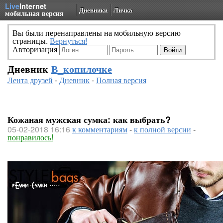
Live
Internet
Дневники
Личка
мобильная версия
Вы были перенаправлены на мобильную версию
страницы.
Вернуться!
Авторизация
Дневник
В_копилочке
Лента друзей
-
Дневник
-
Полная версия
Кожаная мужская сумка: как выбрать?
05-02-2018 16:16
к комментариям
-
к полной версии
-
понравилось!