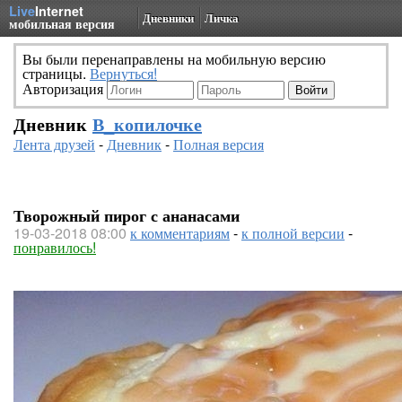
Live
Internet
Дневники
Личка
мобильная версия
Вы были перенаправлены на мобильную версию
страницы.
Вернуться!
Авторизация
Дневник
В_копилочке
Лента друзей
-
Дневник
-
Полная версия
Творожный пирог с ананасами
19-03-2018 08:00
к комментариям
-
к полной версии
-
понравилось!