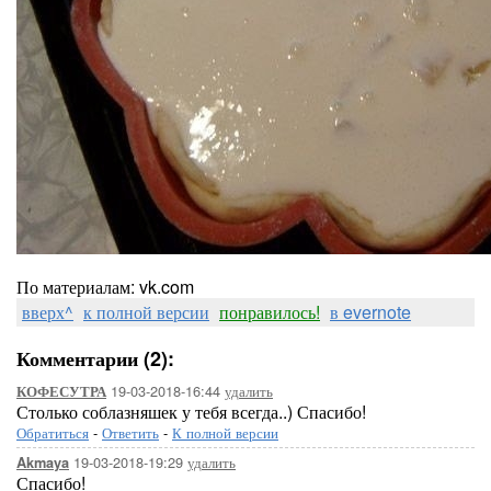
По материалам: vk.com
вверх^
к полной версии
понравилось!
в evernote
Комментарии (2):
19-03-2018-16:44
удалить
КОФЕСУТРА
Столько соблазняшек у тебя всегда..) Спасибо!
Обратиться
-
Ответить
-
К полной версии
19-03-2018-19:29
удалить
Akmaya
Спасибо!