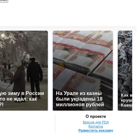
ую зиму в России
На Урале из казны
Как выг
то не ждал: как
были украдены 18
крушени
?!
миллионов рублей
Кавказе
О проекте
Версия для PDA
Контакты
Разместить рекламу