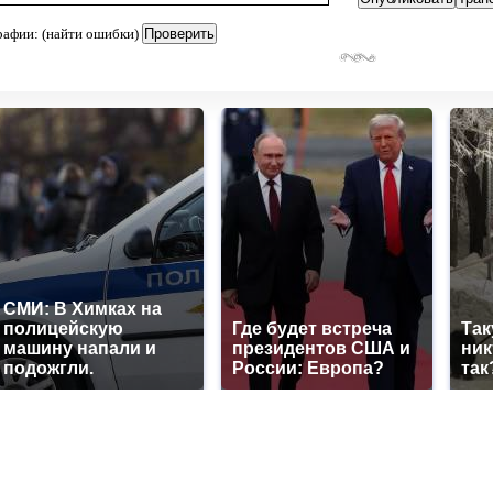
рафии: (найти ошибки)
СМИ: В Химках на
полицейскую
Где будет встреча
Так
машину напали и
президентов США и
ник
подожгли.
России: Европа?
так