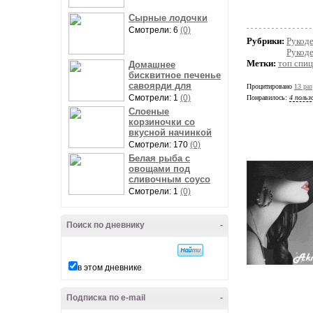
Сырные лодочки
Смотрели: 6
(0)
Рубрики:
Рукод
Рукод
Метки:
топ спи
Домашнее
бисквитное печенье
савоярди для
Процитировано
13 раз
Смотрели: 1
(0)
Понравилось:
4 польз
Слоеные
корзиночки со
вкусной начинкой
Смотрели: 170
(0)
Белая рыба с
овощами под
сливочным соусо
Смотрели: 1
(0)
Поиск по дневнику
-
в этом дневнике
Подписка по e-mail
-