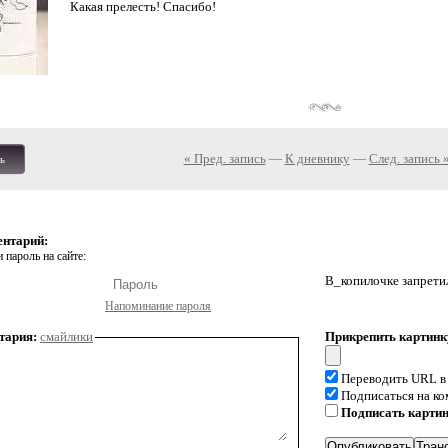
Какая прелесть! Спасибо!
« Пред. запись
—
К дневнику
—
След. запись 
ь
ентарий:
 пароль на сайте:
В_копилочке запрети
Напоминание пароля
тария:
смайлики
Прикрепить картинк
Переводить URL в
Подписаться на к
Подписать карти