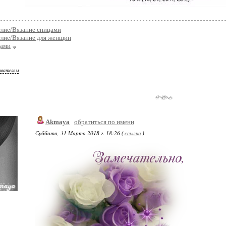
елие/Вязание спицами
елие/Вязание для женщин
цами
ователям
Akmaya
обратиться по имени
Суббота, 31 Марта 2018 г. 18:26 (
ссылка
)