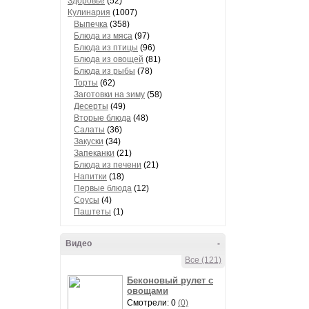
Здоровье
(52)
Кулинария
(1007)
Выпечка
(358)
Блюда из мяса
(97)
Блюда из птицы
(96)
Блюда из овощей
(81)
Блюда из рыбы
(78)
Торты
(62)
Заготовки на зиму
(58)
Десерты
(49)
Вторые блюда
(48)
Салаты
(36)
Закуски
(34)
Запеканки
(21)
Блюда из печени
(21)
Напитки
(18)
Первые блюда
(12)
Соусы
(4)
Паштеты
(1)
Видео
-
Все (121)
Беконовый рулет с
овощами
Смотрели: 0
(0)