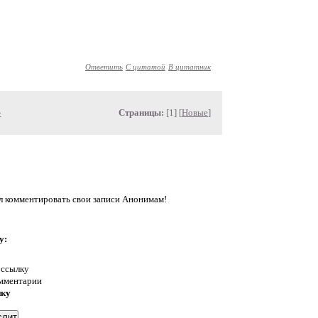
Ответить
С цитатой
В цитатник
»
Страницы:
[1] [
Новые
]
л комментировать свои записи Анонимам!
у:
 ссылку
омментарии
нку