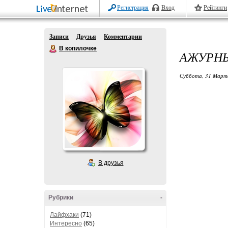
Регистрация
Вход
Рейтинги
Записи
Друзья
Комментарии
В копилочке
АЖУРНЫ
Суббота, 31 Марта
В друзья
Рубрики
-
Лайфхаки
(71)
Интересно
(65)