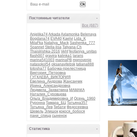
Постоянные читатели
-
Все (687)
Anjelika74
Arkada
Axlamonka
Belenaya
Bogdana74
EVA40
Kaelvi
Lida_K
MilaFka
Nataliya_Mack
Sashenka_777
Soannet
Stella-lisa
Tatyana-Ch
ThaisIrishka-2016
Vehf
feofaniya_unitas
flash007
gravira
kalinka1
larans
marina541003
marinaPB
mgnovenie
natasokol54
oksanavitebsk
tatiana888
totosha77
Бабочка-прелестница
Виктория_Петровна
ГУГКАЕВА_ВИКТОРИЯ
Евелина_Андрова
Жансанчик
Ирина_Александровна
Людмила_Захваткина
МАМАКА
Наталия_Суровцева
Ольга_Владимировна_И
Осень_1960
Руронна
Тамара_БЦ
Татьяна357
Татьяна_Лев
Тибати
Федосеевна
Шевель
Элишок
кокося_бобося
пани_спица
сыненок
Статистика
-