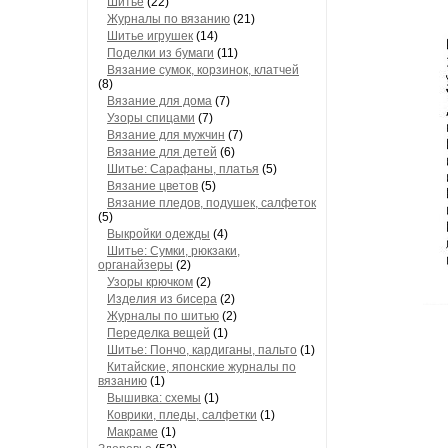
Шитье
(22)
Журналы по вязанию
(21)
Шитье игрушек
(14)
Поделки из бумаги
(11)
Вязание сумок, корзинок, клатчей
(8)
Вязание для дома
(7)
Узоры спицами
(7)
Вязание для мужчин
(7)
Вязание для детей
(6)
Шитье: Сарафаны, платья
(5)
Вязание цветов
(5)
Вязание пледов, подушек, салфеток
(5)
Выкройки одежды
(4)
Шитье: Сумки, рюкзаки,
органайзеры
(2)
Узоры крючком
(2)
Изделия из бисера
(2)
Журналы по шитью
(2)
Переделка вещей
(1)
Шитье: Пончо, кардиганы, пальто
(1)
Китайские, японские журналы по
вязанию
(1)
Вышивка: схемы
(1)
Коврики, пледы, салфетки
(1)
Макраме
(1)