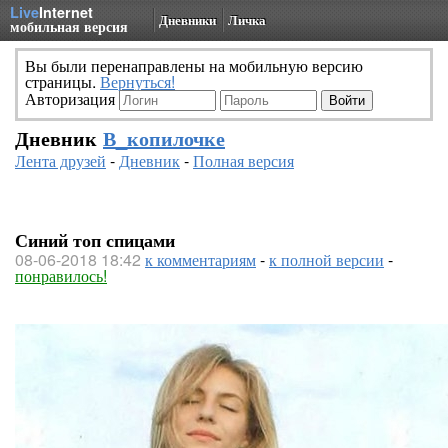
Live
Internet
Дневники
Личка
мобильная версия
Вы были перенаправлены на мобильную версию
страницы.
Вернуться!
Авторизация
Дневник
В_копилочке
Лента друзей
-
Дневник
-
Полная версия
Синий топ спицами
08-06-2018 18:42
к комментариям
-
к полной версии
-
понравилось!