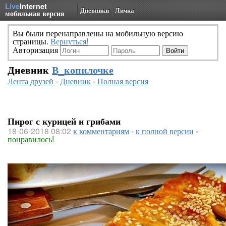
Live
Internet
Дневники
Личка
мобильная версия
Вы были перенаправлены на мобильную версию
страницы.
Вернуться!
Авторизация
Дневник
В_копилочке
Лента друзей
-
Дневник
-
Полная версия
Пирог с курицей и грибами
18-06-2018 08:02
к комментариям
-
к полной версии
-
понравилось!