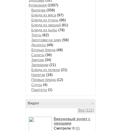
Здоровье
(52)
Кулинария
(1007)
Выпечка
(358)
Блюда из мяса
(97)
Блюда из птицы
(96)
Блюда из овощей
(81)
Блюда из рыбы
(78)
Торты
(62)
Заготовки на зиму
(58)
Десерты
(49)
Вторые блюда
(48)
Салаты
(36)
Закуски
(34)
Запеканки
(21)
Блюда из печени
(21)
Напитки
(18)
Первые блюда
(12)
Соусы
(4)
Паштеты
(1)
Видео
-
Все (121)
Беконовый рулет с
овощами
Смотрели: 0
(0)