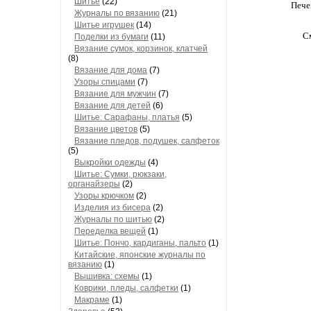
Шитье
(22)
Пече
Журналы по вязанию
(21)
Шитье игрушек
(14)
См
Поделки из бумаги
(11)
Вязание сумок, корзинок, клатчей
(8)
Вязание для дома
(7)
Узоры спицами
(7)
Вязание для мужчин
(7)
Вязание для детей
(6)
Шитье: Сарафаны, платья
(5)
Вязание цветов
(5)
Вязание пледов, подушек, салфеток
(5)
Выкройки одежды
(4)
Шитье: Сумки, рюкзаки,
органайзеры
(2)
Узоры крючком
(2)
Изделия из бисера
(2)
Журналы по шитью
(2)
Переделка вещей
(1)
Шитье: Пончо, кардиганы, пальто
(1)
Китайские, японские журналы по
вязанию
(1)
Вышивка: схемы
(1)
Коврики, пледы, салфетки
(1)
Макраме
(1)