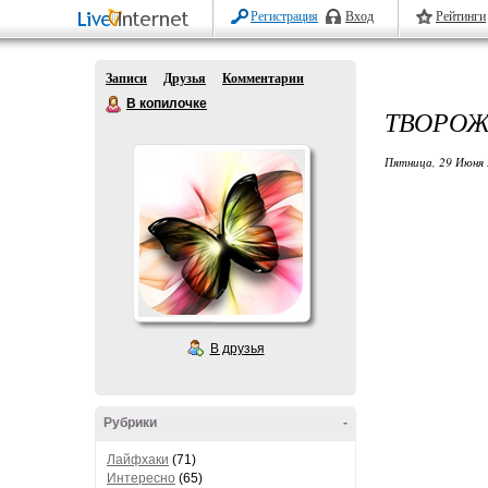
Регистрация
Вход
Рейтинги
Записи
Друзья
Комментарии
В копилочке
ТВОРОЖ
Пятница, 29 Июня 
В друзья
Рубрики
-
Лайфхаки
(71)
Интересно
(65)