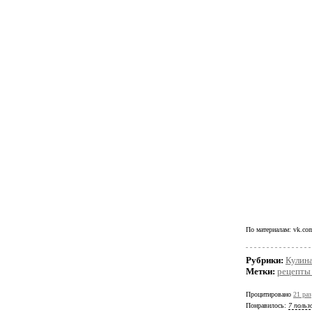
По материалам: vk.co
Рубрики:
Кулин
Метки:
рецепты 
Процитировано
21 раз
Понравилось:
7 польз