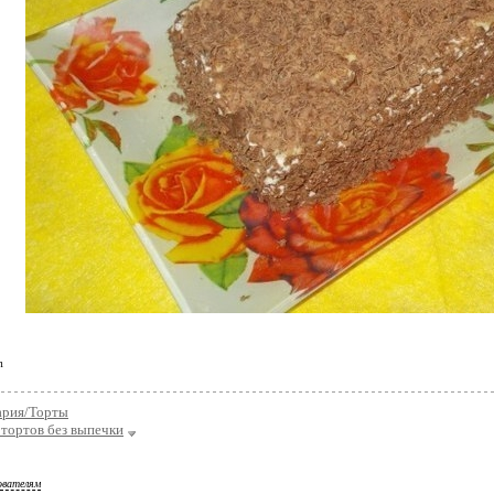
m
ария/Торты
тортов без выпечки
ователям