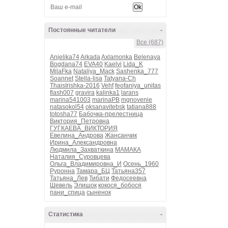
Постоянные читатели
-
Все (687)
Anjelika74
Arkada
Axlamonka
Belenaya
Bogdana74
EVA40
Kaelvi
Lida_K
MilaFka
Nataliya_Mack
Sashenka_777
Soannet
Stella-lisa
Tatyana-Ch
ThaisIrishka-2016
Vehf
feofaniya_unitas
flash007
gravira
kalinka1
larans
marina541003
marinaPB
mgnovenie
natasokol54
oksanavitebsk
tatiana888
totosha77
Бабочка-прелестница
Виктория_Петровна
ГУГКАЕВА_ВИКТОРИЯ
Евелина_Андрова
Жансанчик
Ирина_Александровна
Людмила_Захваткина
МАМАКА
Наталия_Суровцева
Ольга_Владимировна_И
Осень_1960
Руронна
Тамара_БЦ
Татьяна357
Татьяна_Лев
Тибати
Федосеевна
Шевель
Элишок
кокося_бобося
пани_спица
сыненок
Статистика
-