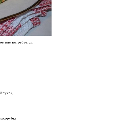
сом нам потребуется:
ой пучок;
мясорубку.