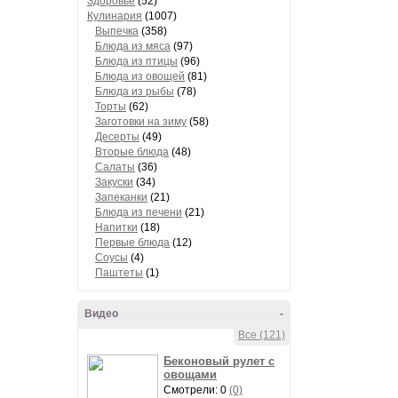
Здоровье
(52)
Кулинария
(1007)
Выпечка
(358)
Блюда из мяса
(97)
Блюда из птицы
(96)
Блюда из овощей
(81)
Блюда из рыбы
(78)
Торты
(62)
Заготовки на зиму
(58)
Десерты
(49)
Вторые блюда
(48)
Салаты
(36)
Закуски
(34)
Запеканки
(21)
Блюда из печени
(21)
Напитки
(18)
Первые блюда
(12)
Соусы
(4)
Паштеты
(1)
Видео
-
Все (121)
Беконовый рулет с
овощами
Смотрели: 0
(0)