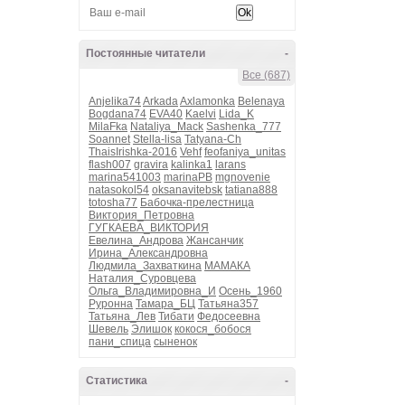
Постоянные читатели
-
Все (687)
Anjelika74
Arkada
Axlamonka
Belenaya
Bogdana74
EVA40
Kaelvi
Lida_K
MilaFka
Nataliya_Mack
Sashenka_777
Soannet
Stella-lisa
Tatyana-Ch
ThaisIrishka-2016
Vehf
feofaniya_unitas
flash007
gravira
kalinka1
larans
marina541003
marinaPB
mgnovenie
natasokol54
oksanavitebsk
tatiana888
totosha77
Бабочка-прелестница
Виктория_Петровна
ГУГКАЕВА_ВИКТОРИЯ
Евелина_Андрова
Жансанчик
Ирина_Александровна
Людмила_Захваткина
МАМАКА
Наталия_Суровцева
Ольга_Владимировна_И
Осень_1960
Руронна
Тамара_БЦ
Татьяна357
Татьяна_Лев
Тибати
Федосеевна
Шевель
Элишок
кокося_бобося
пани_спица
сыненок
Статистика
-