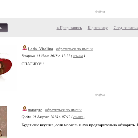
« Пред. запись
—
К дневнику
—
След. запись 
ь
Lada_Vitalina
обратиться по имени
Вторник, 31 Июля 2018 г. 12:22 (
ссылка
)
СПАСИБО!!!
ланарте
обратиться по имени
Среда, 01 Августа 2018 г. 07:12 (
ссылка
)
Будет еще вкуснее, если морковь и лук предварительно обжарить. 