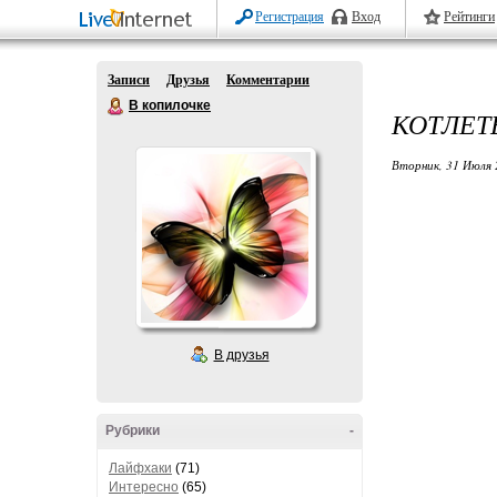
Регистрация
Вход
Рейтинги
Записи
Друзья
Комментарии
В копилочке
КОТЛЕТ
Вторник, 31 Июля 
В друзья
Рубрики
-
Лайфхаки
(71)
Интересно
(65)