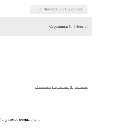
Нравится
Поделиться
»
Страницы:
[1] [
Новые
]
Ответить
С цитатой
В цитатник
Получается очень, очень!