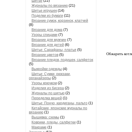
Шитье
(22)
Журналы по вязанию
(21)
Шитье игрушек
(14)
Поделки из бумаги
(11)
Вязание сумок, корзинок, клатчей
(8)
Вязание для дома
(7)
Узоры спицами
(7)
Вязание для мужчин
(7)
Вязание для детей
(6)
Шитье: Сарафаны, платья
(5)
Обжарить котле
Вязание цветов
(5)
Вязание пледов, подушек, салфеток
(5)
Выкройки одежды
(4)
Шитье: Сумки, рюкзаки,
органайзеры
(2)
Узоры крючком
(2)
Изделия из бисера
(2)
Журналы по шитью
(2)
Переделка вещей
(1)
Шитье: Пончо, кардиганы, пальто
(1)
Китайские, японские журналы по
вязанию
(1)
Вышивка: схемы
(1)
Коврики, пледы, салфетки
(1)
Макраме
(1)