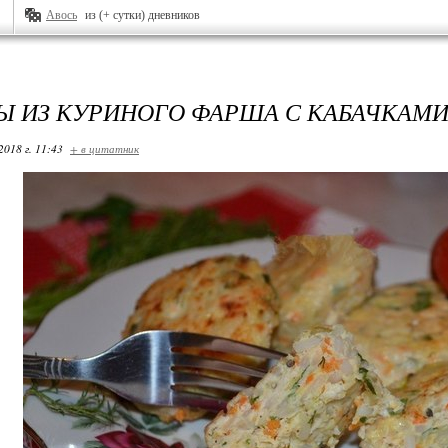
Авось
из (+ сутки) дневников
Ы ИЗ КУРИНОГО ФАРША С КАБАЧКАМИ
2018 г. 11:43
+ в цитатник