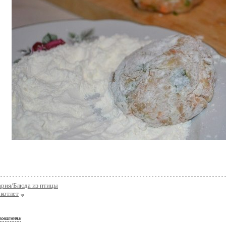
ария/Блюда из птицы
котлет
зователям