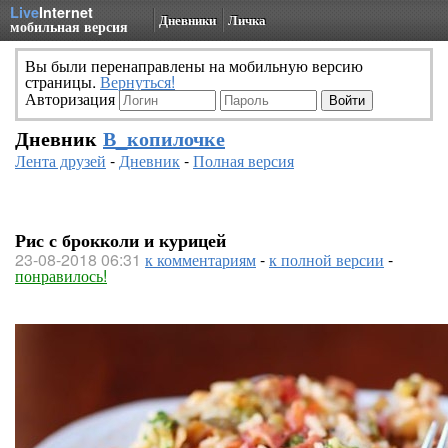
Live
Internet
Дневники
Личка
мобильная версия
Вы были перенаправлены на мобильную версию
страницы.
Вернуться!
Авторизация
Дневник
В_копилочке
Лента друзей
-
Дневник
-
Полная версия
Рис с брокколи и курицей
23-08-2018 06:31
к комментариям
-
к полной версии
-
понравилось!