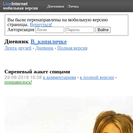
Live
Internet
Дневники
Личка
мобильная версия
Вы были перенаправлены на мобильную версию
страницы.
Вернуться!
Авторизация
Дневник
В_копилочке
Лента друзей
-
Дневник
-
Полная версия
Сиреневый жакет спицами
29-08-2018 16:38
к комментариям
-
к полной версии
-
понравилось!