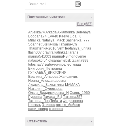
Постоянные читатели
-
Все (687)
Anjelika74
Arkada
Axlamonka
Belenaya
Bogdana74
EVA40
Kaelvi
Lida_K
MilaFka
Nataliya_Mack
Sashenka_777
Soannet
Stella-lisa
Tatyana-Ch
ThaisIrishka-2016
Vehf
feofaniya_unitas
flash007
gravira
kalinka1
larans
marina541003
marinaPB
mgnovenie
natasokol54
oksanavitebsk
tatiana888
totosha77
Бабочка-прелестница
Виктория_Петровна
ГУГКАЕВА_ВИКТОРИЯ
Евелина_Андрова
Жансанчик
Ирина_Александровна
Людмила_Захваткина
МАМАКА
Наталия_Суровцева
Ольга_Владимировна_И
Осень_1960
Руронна
Тамара_БЦ
Татьяна357
Татьяна_Лев
Тибати
Федосеевна
Шевель
Элишок
кокося_бобося
пани_спица
сыненок
Статистика
-