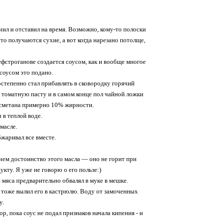
рчил и отставил на время. Возможно, кому-то полоски
то получаются сухие, а вот когда нарезано потолще,
бефстроганове создается соусом, как и вообще многое
соусом это подано.
остепенно стал прибавлять в сковородку горячий
л томатную пасту и в самом конце пол чайной ложки
к сметана примерно 10% жирности.
 в теплой воде.
масле.
бжаривал все вместе.
 чем достоинство этого масла — оно не горит при
кту. Я уже не говорю о его пользе:)
 мяса предварительно обвалял в муке в мешке.
и тоже вылил его в кастрюлю. Воду от замоченных
у.
, пока соус не подал признаков начала кипения - и