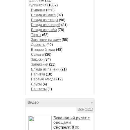
Здоровье
(52)
Кулинария
(1007)
Выпечка
(358)
Блюда из мяса
(97)
Блюда из птицы
(96)
Блюда из овощей
(81)
Блюда из рыбы
(78)
Торты
(62)
Заготовки на зиму
(58)
Десерты
(49)
Вторые блюда
(48)
Салаты
(36)
Закуски
(34)
Запеканки
(21)
Блюда из печени
(21)
Напитки
(18)
Первые блюда
(12)
Соусы
(4)
Паштеты
(1)
Видео
-
Все (121)
Беконовый рулет с
овощами
Смотрели: 0
(0)