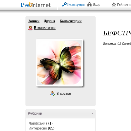
Регистрация
Вход
Рейтинги
Записи
Друзья
Комментарии
В копилочке
БЕФСТР
Вторник, 02 Октяб
В друзья
Рубрики
-
Лайфхаки
(71)
Интересно
(65)