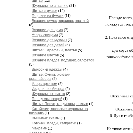
Шитье
(22)
Журналы по вязанию
(21)
Шитье игрушек
(14)
Поделки из бумаги
(11)
1. Прежде всего,
Вязание сумок, корзинок, клатчей
покажутся толст
(8)
Вязание для дома
(7)
Узоры спицами
(7)
2. Пока мясо от
Вязание для мужчин
(7)
Вязание для детей
(6)
Шитье: Сарафаны, платья
(5)
Для соуса о
Вязание цветов
(5)
говяжий бульон
Вязание пледов, подушек, салфеток
(5)
Выкройки одежды
(4)
Шитье: Сумки, рюкзаки,
органайзеры
(2)
Узоры крючком
(2)
Изделия из бисера
(2)
Журналы по шитью
(2)
Обжаривал со
Переделка вещей
(1)
Шитье: Пончо, кардиганы, пальто
(1)
Китайские, японские журналы по
Обжаривал
вязанию
(1)
6. Лук и гриб
Вышивка: схемы
(1)
Коврики, пледы, салфетки
(1)
Макраме
(1)
На тихом огне 