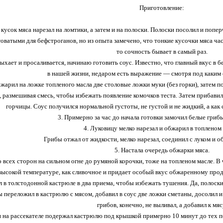
Приготовление:
 кусок мяса нарезал на ломтики, а затем и на полоски. Полоски посолил и попе
оватыми для бефстроганов, но из опыта замечено, что тонкие кусочки мяса час
то сочность бывает в самый раз.
дыхает и просаливается, начинаю готовить соус. Известно, что главный вкус в 
в нашей жизни, недаром есть выражение — смотря под каким 
бжарил на ложке топленого масла две столовые ложки муки (без горки), затем п
, размешивая смесь, чтобы избежать появление комочков теста. Затем прибави
горчицы. Соус получился нормальной густоты, не густой и не жидкий, а ка
3. Примерно за час до начала готовки замочил белые грибы
4. Луковицу мелко нарезал и обжарил в топленом 
Грибы отжал от жидкости, мелко нарезал, соединил с луком и о
5. Настала очередь обжарки мяса.
 всех сторон на сильном огне до румяной корочки, тоже на топленом масле. В
высокой температуре, как сливочное и придает особый вкус обжаренному проду
 в толстодонной кастрюле в два приема, чтобы избежать тушения. Да, полоски
ы переложил в кастрюлю с мясом, добавил в соус две ложки сметаны, досолил 
грибов, конечно, не выливал, а добавил к мяс
и на рассекателе подержал кастрюлю под крышкой примерно 10 минут до тех пор