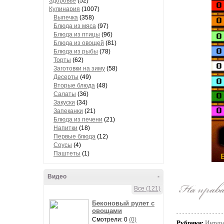
Здоровье
(52)
Кулинария
(1007)
Выпечка
(358)
Блюда из мяса
(97)
Блюда из птицы
(96)
Блюда из овощей
(81)
Блюда из рыбы
(78)
Торты
(62)
Заготовки на зиму
(58)
Десерты
(49)
Вторые блюда
(48)
Салаты
(36)
Закуски
(34)
Запеканки
(21)
Блюда из печени
(21)
Напитки
(18)
Первые блюда
(12)
Соусы
(4)
Паштеты
(1)
Видео
-
Все (121)
Беконовый рулет с
овощами
Смотрели: 0
(0)
Рубрики:
Интер