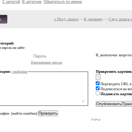
ь
С цитатой
В цитатник
Обратиться по имени
« Пред. запись
—
К дневнику
—
След. запись 
ь
ентарий:
 пароль на сайте:
В_копилочке запрети
Напоминание пароля
тария:
смайлики
Прикрепить картинк
Переводить URL в
Подписаться на к
Подписать карти
рафии: (найти ошибки)