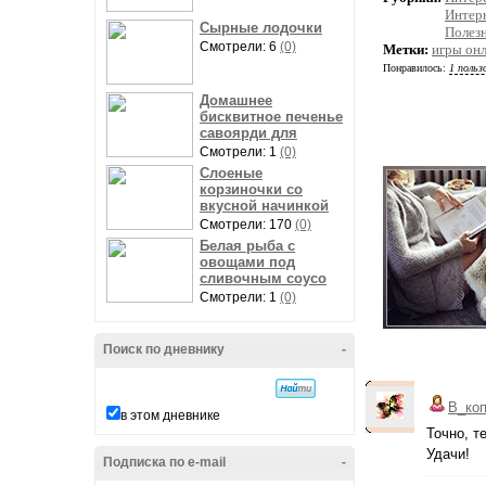
Интер
Сырные лодочки
Полез
Смотрели: 6
(0)
Метки:
игры он
Понравилось:
1 польз
Домашнее
бисквитное печенье
савоярди для
Смотрели: 1
(0)
Слоеные
корзиночки со
вкусной начинкой
Смотрели: 170
(0)
Белая рыба с
овощами под
сливочным соусо
Смотрели: 1
(0)
Поиск по дневнику
-
В_ко
в этом дневнике
Точно, т
Удачи!
Подписка по e-mail
-