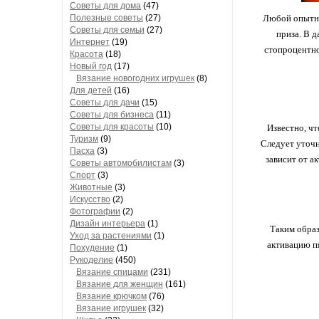
Советы для дома
(47)
Полезные советы
(27)
Любой опытны
Советы для семьи
(27)
приза. В д
Интернет
(19)
стопроцентно
Красота
(18)
Новый год
(17)
Вязание новогодних игрушек
(8)
Для детей
(16)
Советы для дачи
(15)
Советы для бизнеса
(11)
Советы для красоты
(10)
Известно, чт
Туризм
(9)
Следует уточн
Пасха
(3)
зависит от а
Советы автомобилистам
(3)
Спорт
(3)
Животные
(3)
Искусство
(2)
Фотографии
(2)
Дизайн интерьера
(1)
Таким образ
Уход за растениями
(1)
активацию п
Похудение
(1)
Рукоделие
(450)
Вязание спицами
(231)
Вязание для женщин
(161)
Вязание крючком
(76)
Вязание игрушек
(32)