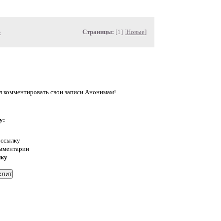
»
Страницы:
[1] [
Новые
]
л комментировать свои записи Анонимам!
у:
 ссылку
омментарии
нку