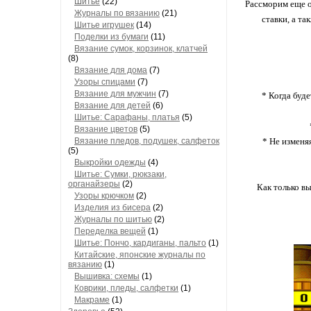
Шитье
(22)
Рассморим еще о
Журналы по вязанию
(21)
ставки, а т
Шитье игрушек
(14)
Поделки из бумаги
(11)
Вязание сумок, корзинок, клатчей
(8)
Вязание для дома
(7)
Узоры спицами
(7)
Вязание для мужчин
(7)
* Когда буд
Вязание для детей
(6)
Шитье: Сарафаны, платья
(5)
Вязание цветов
(5)
Вязание пледов, подушек, салфеток
* Не изменя
(5)
Выкройки одежды
(4)
Шитье: Сумки, рюкзаки,
органайзеры
(2)
Как только в
Узоры крючком
(2)
Изделия из бисера
(2)
Журналы по шитью
(2)
Переделка вещей
(1)
Шитье: Пончо, кардиганы, пальто
(1)
Китайские, японские журналы по
вязанию
(1)
Вышивка: схемы
(1)
Коврики, пледы, салфетки
(1)
Макраме
(1)