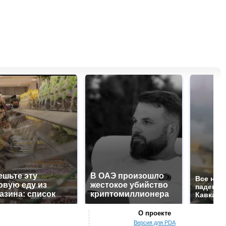
ешьте эту
В ОАЭ произошло
Все нов
овую еду из
жестокое убийство
падению
азина: список
криптомиллионера
Кавказе:
О проекте
Версия для PDA