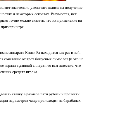
воляет значтельно увеличить шансы на получение
нностях и некоторых секретах. Разумеется, нет
днако точно можно сказать, что их применение на
приз при игре.
анс аппарата Книги Ра находится как раз в ней.
ся сочетание от трех бонусных символов (и это не
е играли в данный аппарат, то вам известно, что
нежных средств игрока.
делать ставку в размере пяти рублей и провести
нации параметров чаще происходит на барабанах