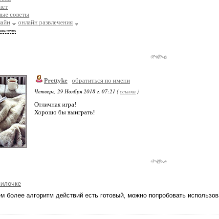
нет
ные советы
лайн
онлайн развлечения
ователю
Prettyke
обратиться по имени
Четверг, 29 Ноября 2018 г. 07:21 (
ссылка
)
Отличная игра!
Хорошо бы выиграть!
пилочке
ем более алгоритм действий есть готовый, можно попробовать использов