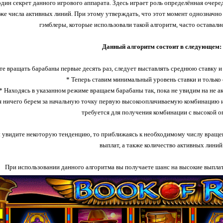
дин секрет данного игрового аппарата. Здесь играет роль определённая очер
акже числа активных линий. При этому утверждать, что этот момент однозначно
гэмблеры, которые использовали такой алгоритм, часто оставали
Данный алгоритм состоит в следующем:
ете вращать барабаны первые десять раз, следует выставлять среднюю ставку 
* Теперь ставим минимальный уровень ставки и только
* Находясь в указанном режиме вращаем барабаны так, пока не увидим на не а
я ничего берем за начальную точку первую высокооплачиваемую комбинацию и
требуется для получения комбинации с высокой о
ы увидите некоторую тенденцию, то приближаясь к необходимому числу враще
выплат, а также количество активных линий
При использовании данного алгоритма вы получаете шанс на высокие выплат