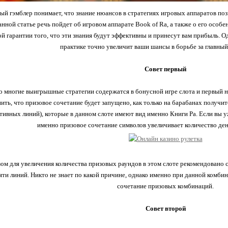
й гэмблер понимает, что знание нюансов в стратегиях игровых аппаратов поз
анной статье речь пойдет об игровом аппарате Book of Ra, а также о его особе
й гарантии того, что эти знания будут эффективны и принесут вам прибыль. О
практике точно увеличит ваши шансы в борьбе за главный 
Совет первый
о многие выигрышные стратегии содержатся в бонусной игре слота и первый ню
ить, что призовое сочетание будет запущено, как только на барабанах получит
ктивных линий), которые в данном слоте имеют вид именно Книги Ра. Если вы уж
именно призовое сочетание символов увеличивает количество де
ом для увеличения количества призовых раундов в этом слоте рекомендовано с
яти линий. Никто не знает по какой причине, однако именно при данной комби
сочетание призовых комбинаций.
Совет второй