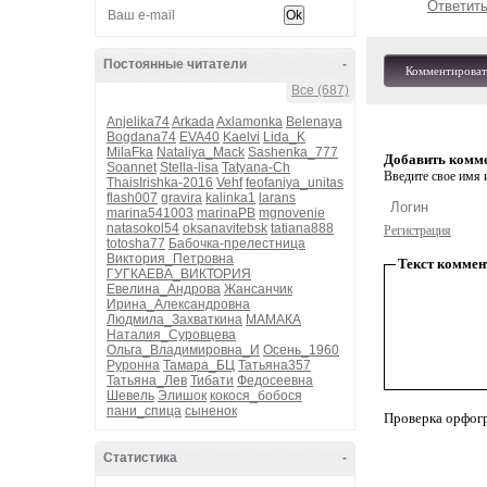
Ответит
Постоянные читатели
-
Комментироват
Все (687)
Anjelika74
Arkada
Axlamonka
Belenaya
Bogdana74
EVA40
Kaelvi
Lida_K
MilaFka
Nataliya_Mack
Sashenka_777
Добавить комм
Soannet
Stella-lisa
Tatyana-Ch
Введите свое имя и
ThaisIrishka-2016
Vehf
feofaniya_unitas
flash007
gravira
kalinka1
larans
marina541003
marinaPB
mgnovenie
natasokol54
oksanavitebsk
tatiana888
Регистрация
totosha77
Бабочка-прелестница
Виктория_Петровна
Текст коммен
ГУГКАЕВА_ВИКТОРИЯ
Евелина_Андрова
Жансанчик
Ирина_Александровна
Людмила_Захваткина
МАМАКА
Наталия_Суровцева
Ольга_Владимировна_И
Осень_1960
Руронна
Тамара_БЦ
Татьяна357
Татьяна_Лев
Тибати
Федосеевна
Шевель
Элишок
кокося_бобося
пани_спица
сыненок
Проверка орфог
Статистика
-