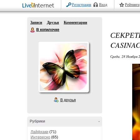
Регистрация
Вход
Рейтинги
Записи
Друзья
Комментарии
В копилочке
СЕКРЕ
CASINA
Среда, 28 Ноября 2
В друзья
Рубрики
-
Лайфхаки
(71)
Интересно
(65)