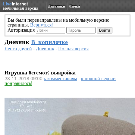
Live
Internet
Дневники
Личка
мобильная версия
Вы были перенаправлены на мобильную версию
страницы.
Вернуться!
Авторизация
Дневник
В_копилочке
Лента друзей
-
Дневник
-
Полная версия
Игрушка бегемот: выкройка
28-11-2018 09:00
к комментариям
-
к полной версии
-
понравилось!