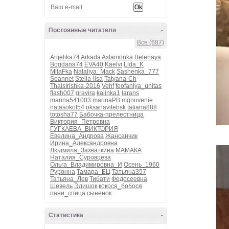
Постоянные читатели
-
Все (687)
Anjelika74
Arkada
Axlamonka
Belenaya
Bogdana74
EVA40
Kaelvi
Lida_K
MilaFka
Nataliya_Mack
Sashenka_777
Soannet
Stella-lisa
Tatyana-Ch
ThaisIrishka-2016
Vehf
feofaniya_unitas
flash007
gravira
kalinka1
larans
marina541003
marinaPB
mgnovenie
natasokol54
oksanavitebsk
tatiana888
totosha77
Бабочка-прелестница
Виктория_Петровна
ГУГКАЕВА_ВИКТОРИЯ
Евелина_Андрова
Жансанчик
Ирина_Александровна
Людмила_Захваткина
МАМАКА
Наталия_Суровцева
Ольга_Владимировна_И
Осень_1960
Руронна
Тамара_БЦ
Татьяна357
Татьяна_Лев
Тибати
Федосеевна
Шевель
Элишок
кокося_бобося
пани_спица
сыненок
Статистика
-