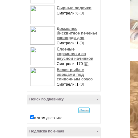
Сырные лодочки
Смотрели: 6
(0)
Домашнее
бисквитное печенье
савоярди для
Смотрели: 1
(0)
Слоеные
корзиночки со
вкусной начинкой
Смотрели: 170
(0)
Белая рыба с
овощами под
сливочным соусо
Смотрели: 1
(0)
Поиск по дневнику
-
в этом дневнике
Подписка по e-mail
-