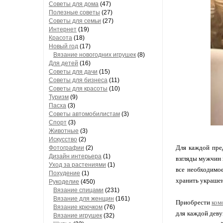
Советы для дома
(47)
Полезные советы
(27)
Советы для семьи
(27)
Интернет
(19)
Красота
(18)
Новый год
(17)
Вязание новогодних игрушек
(8)
Для детей
(16)
Советы для дачи
(15)
Советы для бизнеса
(11)
Советы для красоты
(10)
Туризм
(9)
Пасха
(3)
Советы автомобилистам
(3)
Спорт
(3)
Животные
(3)
Искусство
(2)
Для каждой пред
Фотографии
(2)
Дизайн интерьера
(1)
взгляды мужчин 
Уход за растениями
(1)
все необходимо
Похудение
(1)
хранить украшен
Рукоделие
(450)
Вязание спицами
(231)
Вязание для женщин
(161)
Приобрести
ком
Вязание крючком
(76)
для каждой деву
Вязание игрушек
(32)