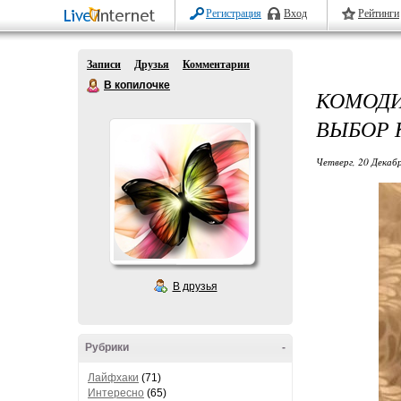
Регистрация
Вход
Рейтинги
Записи
Друзья
Комментарии
В копилочке
КОМОД
ВЫБОР
Четверг, 20 Декабр
В друзья
Рубрики
-
Лайфхаки
(71)
Интересно
(65)