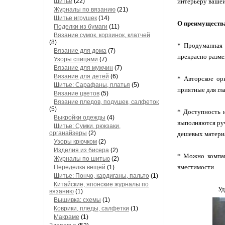
Шитье
(22)
интерьеру вашей
Журналы по вязанию
(21)
Шитье игрушек
(14)
О преимущества
Поделки из бумаги
(11)
Вязание сумок, корзинок, клатчей
(8)
* Продуманная 
Вязание для дома
(7)
прекрасно разме
Узоры спицами
(7)
Вязание для мужчин
(7)
Вязание для детей
(6)
* Авторское ор
Шитье: Сарафаны, платья
(5)
приятные для гла
Вязание цветов
(5)
Вязание пледов, подушек, салфеток
(5)
* Доступность и
Выкройки одежды
(4)
выполняются руч
Шитье: Сумки, рюкзаки,
органайзеры
(2)
дешевых матери
Узоры крючком
(2)
Изделия из бисера
(2)
* Можно компак
Журналы по шитью
(2)
вместимости.
Переделка вещей
(1)
Шитье: Пончо, кардиганы, пальто
(1)
Китайские, японские журналы по
Уд
вязанию
(1)
Вышивка: схемы
(1)
Коврики, пледы, салфетки
(1)
Макраме
(1)