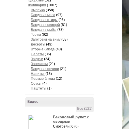
Здоровье
(52)
Кулинария
(1007)
Выпечка
(358)
Блюда из мяса
(97)
Блюда из птицы
(96)
Блюда из овощей
(81)
Блюда из рыбы
(78)
Торты
(62)
Заготовки на зиму
(58)
Десерты
(49)
Вторые блюда
(48)
Салаты
(36)
Закуски
(34)
Запеканки
(21)
Блюда из печени
(21)
Напитки
(18)
Первые блюда
(12)
Соусы
(4)
Паштеты
(1)
Видео
-
Все (121)
Беконовый рулет с
овощами
Смотрели: 0
(0)