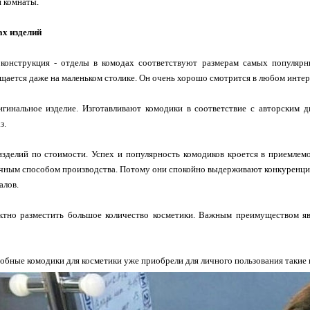
 комнаты.
х изделий
конструкция - отделы в комодах соответствуют размерам самых популярны
щается даже на маленьком столике. Он очень хорошо смотрится в любом инте
игинальное изделие. Изготавливают комодики в соответствие с авторским 
з.
зделий по стоимости. Успех и популярность комодиков кроется в приемлемо
ным способом производства. Потому они спокойно выдерживают конкуренцию 
алов.
тно разместить большое количество косметики. Важным преимуществом яв
обные комодики для косметики уже приобрели для личного пользования такие 