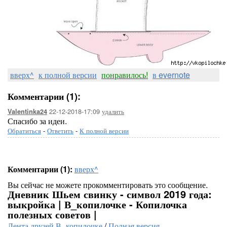
вверх^
к полной версии
понравилось!
в evernote
Комментарии (1):
22-12-2018-17:09
удалить
Valentinka24
Спасибо за идеи.
Обратиться
-
Ответить
-
К полной версии
Комментарии (1):
вверх^
Вы сейчас не можете прокомментировать это сообщение.
Дневник Шьем свинку - символ 2019 года:
выкройка | В_копилочке - Копилочка
полезных советов |
Лента друзей В_копилочке
/
Полная версия