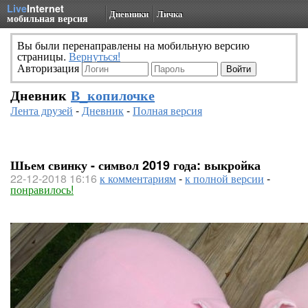
Live
Internet
Дневники
Личка
мобильная версия
Вы были перенаправлены на мобильную версию
страницы.
Вернуться!
Авторизация
Дневник
В_копилочке
Лента друзей
-
Дневник
-
Полная версия
Шьем свинку - символ 2019 года: выкройка
22-12-2018 16:16
к комментариям
-
к полной версии
-
понравилось!