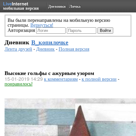
Live
Internet
Дневники
Личка
мобильная версия
Вы были перенаправлены на мобильную версию
страницы.
Вернуться!
Авторизация
Дневник
В_копилочке
Лента друзей
-
Дневник
-
Полная версия
Высокие гольфы с ажурным узором
15-01-2019 14:29
к комментариям
-
к полной версии
-
понравилось!