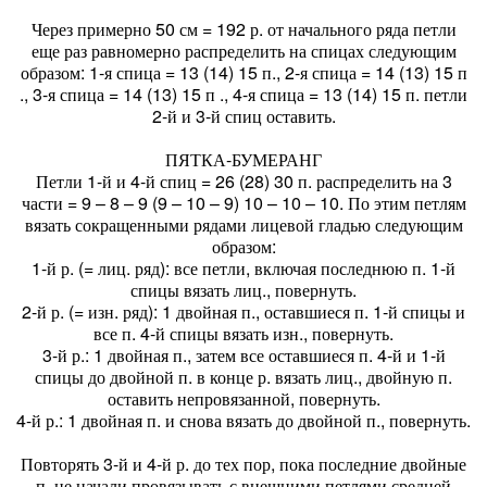
Через примерно 50 см = 192 р. от начального ряда петли
еще раз равномерно распределить на спицах следующим
образом: 1-я спица = 13 (14) 15 п., 2-я спица = 14 (13) 15 п
., 3-я спица = 14 (13) 15 п ., 4-я спица = 13 (14) 15 п. петли
2-й и 3-й спиц оставить.
ПЯТКА-БУМЕРАНГ
Петли 1-й и 4-й спиц = 26 (28) 30 п. распределить на 3
части = 9 – 8 – 9 (9 – 10 – 9) 10 – 10 – 10. По этим петлям
вязать сокращенными рядами лицевой гладью следующим
образом:
1-й р. (= лиц. ряд): все петли, включая последнюю п. 1-й
спицы вязать лиц., повернуть.
2-й р. (= изн. ряд): 1 двойная п., оставшиеся п. 1-й спицы и
все п. 4-й спицы вязать изн., повернуть.
3-й р.: 1 двойная п., затем все оставшиеся п. 4-й и 1-й
спицы до двойной п. в конце р. вязать лиц., двойную п.
оставить непровязанной, повернуть.
4-й р.: 1 двойная п. и снова вязать до двойной п., повернуть.
Повторять 3-й и 4-й р. до тех пор, пока последние двойные
п. не начали провязывать с внешними петлями средней