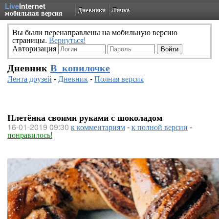
Live
Internet
Дневники
Личка
мобильная версия
Вы были перенаправлены на мобильную версию
страницы.
Вернуться!
Авторизация
Дневник
В_копилочке
Лента друзей
-
Дневник
-
Полная версия
Плетёнка своими руками с шоколадом
16-01-2019 09:30
к комментариям
-
к полной версии
-
понравилось!