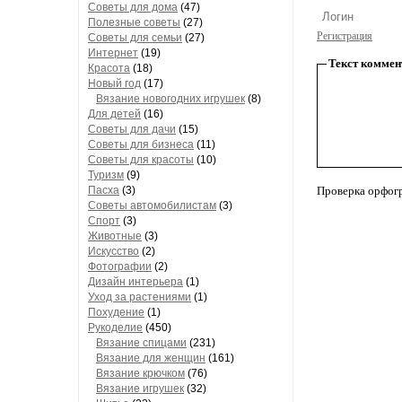
Советы для дома
(47)
Полезные советы
(27)
Регистрация
Советы для семьи
(27)
Интернет
(19)
Текст коммен
Красота
(18)
Новый год
(17)
Вязание новогодних игрушек
(8)
Для детей
(16)
Советы для дачи
(15)
Советы для бизнеса
(11)
Советы для красоты
(10)
Туризм
(9)
Пасха
(3)
Проверка орфог
Советы автомобилистам
(3)
Спорт
(3)
Животные
(3)
Искусство
(2)
Фотографии
(2)
Дизайн интерьера
(1)
Уход за растениями
(1)
Похудение
(1)
Рукоделие
(450)
Вязание спицами
(231)
Вязание для женщин
(161)
Вязание крючком
(76)
Вязание игрушек
(32)