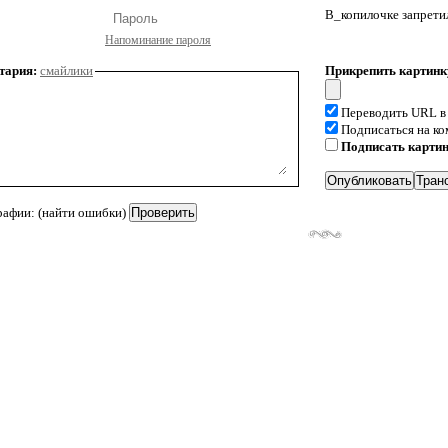
В_копилочке запрети
Напоминание пароля
тария:
смайлики
Прикрепить картинк
Переводить URL в
Подписаться на к
Подписать карти
рафии: (найти ошибки)