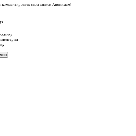
л комментировать свои записи Анонимам!
у:
 ссылку
омментарии
нку