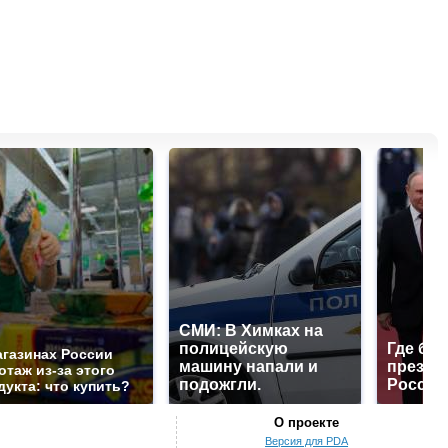
СМИ: В Химках на
полицейскую
Где буд
агазинах России
машину напали и
презид
отаж из-за этого
подожгли.
России
дукта: что купить?
О проекте
Версия для PDA