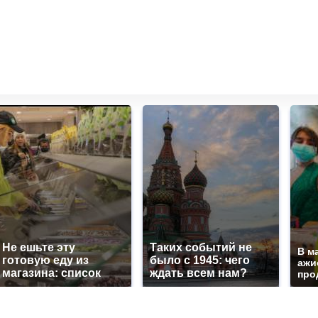
Не ешьте эту
Таких событий не
В м
готовую еду из
было с 1945: чего
ажи
магазина: список
ждать всем нам?
про