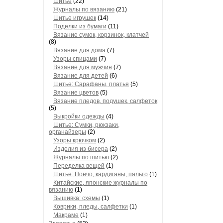
Шитье
(22)
Журналы по вязанию
(21)
Шитье игрушек
(14)
Поделки из бумаги
(11)
Вязание сумок, корзинок, клатчей
(8)
Вязание для дома
(7)
Узоры спицами
(7)
Вязание для мужчин
(7)
Вязание для детей
(6)
Шитье: Сарафаны, платья
(5)
Вязание цветов
(5)
Вязание пледов, подушек, салфеток
(5)
Выкройки одежды
(4)
Шитье: Сумки, рюкзаки,
органайзеры
(2)
Узоры крючком
(2)
Изделия из бисера
(2)
Журналы по шитью
(2)
Переделка вещей
(1)
Шитье: Пончо, кардиганы, пальто
(1)
Китайские, японские журналы по
вязанию
(1)
Вышивка: схемы
(1)
Коврики, пледы, салфетки
(1)
Макраме
(1)