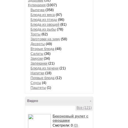
Здоровье
(52)
Кулинария
(1007)
Выпечка
(358)
Блюда из мяса
(97)
Блюда из птицы
(96)
Блюда из овощей
(81)
Блюда из рыбы
(78)
Торты
(62)
Заготовки на зиму
(58)
Десерты
(49)
Вторые блюда
(48)
Салаты
(36)
Закуски
(34)
Запеканки
(21)
Блюда из печени
(21)
Напитки
(18)
Первые блюда
(12)
Соусы
(4)
Паштеты
(1)
Видео
-
Все (121)
Беконовый рулет с
овощами
Смотрели: 0
(0)