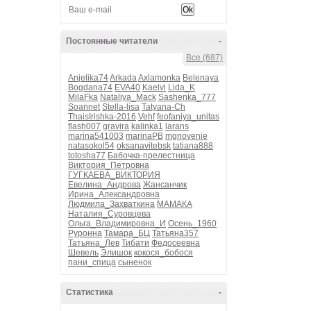
Постоянные читатели
-
Все (687)
Anjelika74
Arkada
Axlamonka
Belenaya
Bogdana74
EVA40
Kaelvi
Lida_K
MilaFka
Nataliya_Mack
Sashenka_777
Soannet
Stella-lisa
Tatyana-Ch
ThaisIrishka-2016
Vehf
feofaniya_unitas
flash007
gravira
kalinka1
larans
marina541003
marinaPB
mgnovenie
natasokol54
oksanavitebsk
tatiana888
totosha77
Бабочка-прелестница
Виктория_Петровна
ГУГКАЕВА_ВИКТОРИЯ
Евелина_Андрова
Жансанчик
Ирина_Александровна
Людмила_Захваткина
МАМАКА
Наталия_Суровцева
Ольга_Владимировна_И
Осень_1960
Руронна
Тамара_БЦ
Татьяна357
Татьяна_Лев
Тибати
Федосеевна
Шевель
Элишок
кокося_бобося
пани_спица
сыненок
Статистика
-