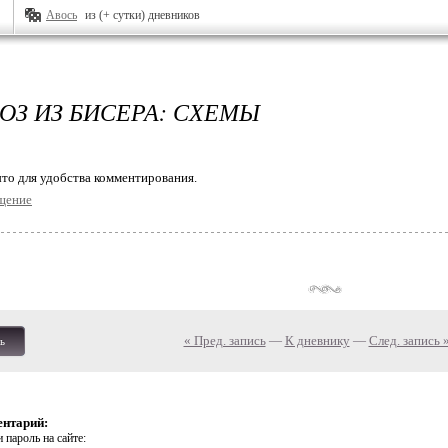
Авось
из (+ сутки) дневников
РОЗ ИЗ БИСЕРА: СХЕМЫ
то для удобства комментирования.
щение
« Пред. запись
—
К дневнику
—
След. запись 
ь
ентарий:
 пароль на сайте: