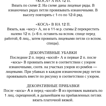
«КОСА» А НА 12 П.
Вязать по схеме 2. На схеме даны лицевые ряды. В
изнаночных рядах петли провязывать изнаночными. В
высоту повторять с 1-го по 12-й ряд.
«КОСА» В НА 12 П.
Вязать, как «косу» А, но в 11-м р. схемы 2 перекрестить
налево 12 п. (= 6 п. оставить на вспом. спице перед
работой, 6 лиц., затем провязать лицевыми петли со вспом.
спицы).
ДЕКОРАТИВНЫЕ УБАВКИ
Последние 2 п. перед «косой» А и первые 2 п. после
«косы» В провязать вместе в соответствии с узором
изнаночными, соотв. на участках узоров из ромбов —
лицевыми. При убавках в каждом изнаночном ряду петли
провязывать вместе по рисунку в соответствии с узором.
ДЕКОРАТИВНЫЕ ПРИБАВКИ
После «косы» A и перед «косой» B из протяжек вывязать по
1 лиц. скрещенной, в дальнейшем на прибавленных петлях
вязать платочной вязкой.