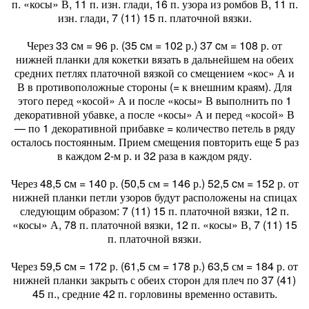
п. «косы» В, 11 п. изн. глади, 16 п. узора из ромбов В, 11 п.
изн. глади, 7 (11) 15 п. платочной вязки.
Через 33 cм = 96 р. (35 cм = 102 р.) 37 cм = 108 р. от
нижней планки для кокетки вязать в дальнейшем на обеих
средних петлях платочной вязкой со смещением «кос» А и
В в противоположные стороны (= к внешним краям). Для
этого перед «косой» А и после «косы» В выполнить по 1
декоративной убавке, а после «косы» А и перед «косой» В
— по 1 декоративной прибавке = количество петель в ряду
осталось постоянным. Прием смещения повторить еще 5 раз
в каждом 2-м р. и 32 раза в каждом ряду.
Через 48,5 cм = 140 р. (50,5 см = 146 р.) 52,5 cм = 152 р. от
нижней планки петли узоров будут расположены на спицах
следующим образом: 7 (11) 15 п. платочной вязки, 12 п.
«косы» А, 78 п. платочной вязки, 12 п. «косы» В, 7 (11) 15
п. платочной вязки.
Через 59,5 cм = 172 р. (61,5 см = 178 р.) 63,5 см = 184 р. от
нижней планки закрыть с обеих сторон для плеч по 37 (41)
45 п., средние 42 п. горловины временно оставить.