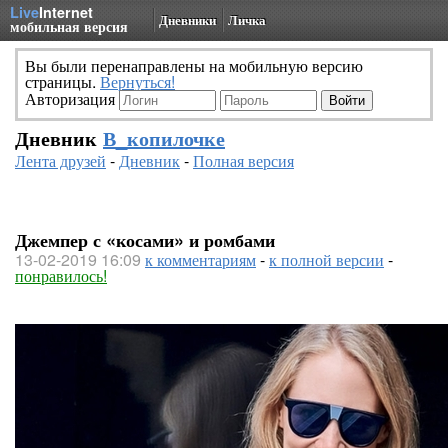
Live
Internet
Дневники
Личка
мобильная версия
Вы были перенаправлены на мобильную версию
страницы.
Вернуться!
Авторизация
Дневник
В_копилочке
Лента друзей
-
Дневник
-
Полная версия
Джемпер с «косами» и ромбами
13-02-2019 16:09
к комментариям
-
к полной версии
-
понравилось!