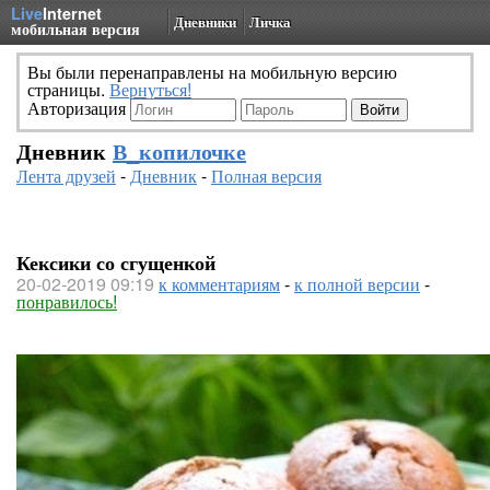
Live
Internet
Дневники
Личка
мобильная версия
Вы были перенаправлены на мобильную версию
страницы.
Вернуться!
Авторизация
Дневник
В_копилочке
Лента друзей
-
Дневник
-
Полная версия
Кексики со сгущенкой
20-02-2019 09:19
к комментариям
-
к полной версии
-
понравилось!