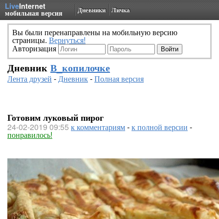
Live
Internet
Дневники
Личка
мобильная версия
Вы были перенаправлены на мобильную версию
страницы.
Вернуться!
Авторизация
Дневник
В_копилочке
Лента друзей
-
Дневник
-
Полная версия
Готовим луковый пирог
24-02-2019 09:55
к комментариям
-
к полной версии
-
понравилось!