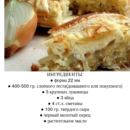
ИНГРЕДИЕНТЫ:
● форма 22 мм
● 400-500 гр. слоёного теста(домашнего или покупного)
● 3 крупных луковицы
● 3 яйца
● 4 ст.л. сметаны
● 100 гр. твёрдого сыра
● черный молотый перец
● растительное масло