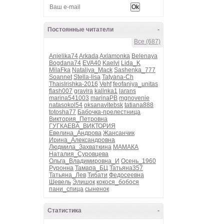
Постоянные читатели
-
Все (687)
Anjelika74
Arkada
Axlamonka
Belenaya
Bogdana74
EVA40
Kaelvi
Lida_K
MilaFka
Nataliya_Mack
Sashenka_777
Soannet
Stella-lisa
Tatyana-Ch
ThaisIrishka-2016
Vehf
feofaniya_unitas
flash007
gravira
kalinka1
larans
marina541003
marinaPB
mgnovenie
natasokol54
oksanavitebsk
tatiana888
totosha77
Бабочка-прелестница
Виктория_Петровна
ГУГКАЕВА_ВИКТОРИЯ
Евелина_Андрова
Жансанчик
Ирина_Александровна
Людмила_Захваткина
МАМАКА
Наталия_Суровцева
Ольга_Владимировна_И
Осень_1960
Руронна
Тамара_БЦ
Татьяна357
Татьяна_Лев
Тибати
Федосеевна
Шевель
Элишок
кокося_бобося
пани_спица
сыненок
Статистика
-