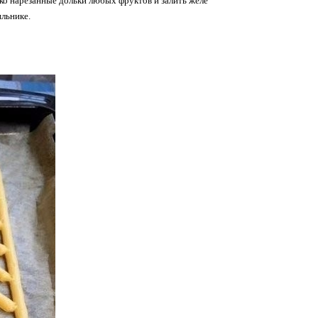
ко нарезанные дольки любых фруктов и залить желе
ильнике.