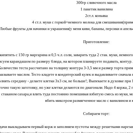
300гр сливочного масла
1 пакетик ванилина
2ст.л. коньяка
4 ст.л. муки с горкой+немного молока для смешивания(прим
Любые фрукты для начинки и украшения(у меня киви, бананы, персики и апельс
Приготовление:
скипятить с 150 гр маргарина и 0,5 ч.л. соли, заварить туда 2 стак. муки, немно
суем карандашом по размеру блюда, на котором планируете подавать, контур. 
Количество теста рассчитано на толщину контура 3-3,5 мм и размер торта прим
мазываете маслом. Тесто кладете в кондитерский кулек и выдавливаете сначала 
лнять середину - делаете клетки 3х3 см, не больше!; Выпекаете в духовке при 1
точно такую заготовку, но уже клетки делаются по диагонали. Надо 4 коржа, 2
 стаканом сахара,и влить туда постоянно помешивая взбитую смесь из муки, мо
вбить миксером размягченное масло с ванилином и 
Собираем торт:
одачи выкладываем первый корж и заполняем пустоты между решетками нареза