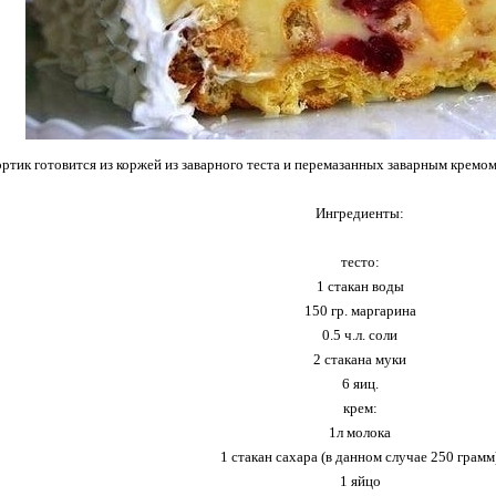
ртик готовится из коржей из заварного теста и перемазанных заварным кремом
Ингредиенты:
тесто:
1 стакан воды
150 гр. маргарина
0.5 ч.л. соли
2 стакана муки
6 яиц.
крем:
1л молока
1 стакан сахара (в данном случае 250 грамм
1 яйцо