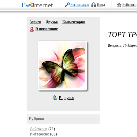
Регистрация
Вход
Рейтинги
Записи
Друзья
Комментарии
В копилочке
ТОРТ Т
Вторник, 19 Марта
В друзья
Рубрики
-
Лайфхаки
(71)
Интересно
(65)