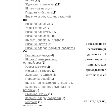
Шитье
(22)
Журналы по вязанию
(21)
Шитье игрушек
(14)
Поделки из бумаги
(11)
Вязание сумок, корзинок, клатчей
(8)
Вязание для дома
(7)
Узоры спицами
(7)
Вязание для мужчин
(7)
Вязание для детей
(6)
Шитье: Сарафаны, платья
(5)
1 стак. воды в
Вязание цветов
(5)
Вязание пледов, подушек, салфеток
пергамента ри
(5)
другой косо. 
Выкройки одежды
(4)
размер торта, с
Шитье: Сумки, рюкзаки,
органайзеры
(2)
начинаете запо
Узоры крючком
(2)
время делаете 
Изделия из бисера
(2)
Журналы по шитью
(2)
литр молока со
Переделка вещей
(1)
Шитье: Пончо, кардиганы, пальто
(1)
Китайские, японские журналы по
вязанию
(1)
Вышивка: схемы
(1)
Коврики, пледы, салфетки
(1)
на блюдо для п
Макраме
(1)