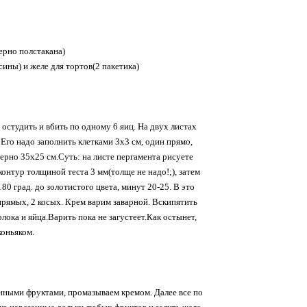
ерно полстакана)
ины) и желе для тортов(2 пакетика)
го остудить и вбить по одному 6 яиц. На двух листах
Его надо заполнить клетками 3х3 см, один прямо,
ерно 35х25 см.Суть: на листе пергамента рисуете
контур толщиной теста 3 мм(толще не надо!;), затем
80 град. до золотистого цвета, минут 20-25. В это
 прямых, 2 косых. Крем варим заварной. Вскипятить
лока и яйца.Варить пока не загустеет.Как остынет,
коньяком.
нными фруктами, промазываем кремом. Далее все по