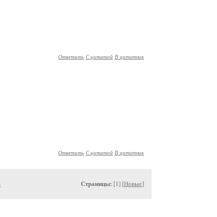
Ответить
С цитатой
В цитатник
Ответить
С цитатой
В цитатник
»
Страницы:
[1] [
Новые
]