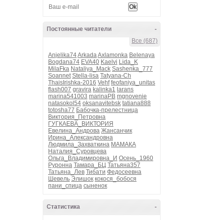
Постоянные читатели
-
Все (687)
Anjelika74
Arkada
Axlamonka
Belenaya
Bogdana74
EVA40
Kaelvi
Lida_K
MilaFka
Nataliya_Mack
Sashenka_777
Soannet
Stella-lisa
Tatyana-Ch
ThaisIrishka-2016
Vehf
feofaniya_unitas
flash007
gravira
kalinka1
larans
marina541003
marinaPB
mgnovenie
natasokol54
oksanavitebsk
tatiana888
totosha77
Бабочка-прелестница
Виктория_Петровна
ГУГКАЕВА_ВИКТОРИЯ
Евелина_Андрова
Жансанчик
Ирина_Александровна
Людмила_Захваткина
МАМАКА
Наталия_Суровцева
Ольга_Владимировна_И
Осень_1960
Руронна
Тамара_БЦ
Татьяна357
Татьяна_Лев
Тибати
Федосеевна
Шевель
Элишок
кокося_бобося
пани_спица
сыненок
Статистика
-