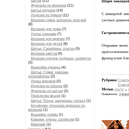
Шитье
(22)
Шарм лавандов
Журналы по вязанию
(21)
Шитье игрушек
(14)
С шикарной лав
Поделки из бумаги
(11)
уютных диванов 
Вязание сумок, корзинок, клатчей
(8)
Вязание для дома
(7)
Гастрономическ
Узоры спицами
(7)
Вязание для мужчин
(7)
Вязание для детей
(6)
Открывая меню 
Шитье: Сарафаны, платья
(5)
приготовленных 
Вязание цветов
(5)
французские блю
Вязание пледов, подушек, салфеток
(5)
Выкройки одежды
(4)
Шитье: Сумки, рюкзаки,
органайзеры
(2)
Рубрики:
Советы
Узоры крючком
(2)
Советы
Изделия из бисера
(2)
Метки:
досуг
Журналы по шитью
(2)
Понравилось:
3 польз
Переделка вещей
(1)
Шитье: Пончо, кардиганы, пальто
(1)
Китайские, японские журналы по
вязанию
(1)
Вышивка: схемы
(1)
Коврики, пледы, салфетки
(1)
Макраме
(1)