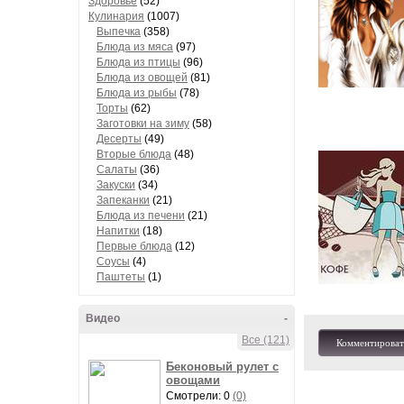
Здоровье
(52)
Кулинария
(1007)
Выпечка
(358)
Блюда из мяса
(97)
Блюда из птицы
(96)
Блюда из овощей
(81)
Блюда из рыбы
(78)
Торты
(62)
Заготовки на зиму
(58)
Десерты
(49)
Вторые блюда
(48)
Салаты
(36)
Закуски
(34)
Запеканки
(21)
Блюда из печени
(21)
Напитки
(18)
Первые блюда
(12)
Соусы
(4)
Паштеты
(1)
Видео
-
Все (121)
Комментироват
Беконовый рулет с
овощами
Смотрели: 0
(0)