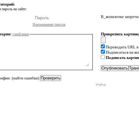
ентарий:
 пароль на сайте:
В_копилочке запрети
Напоминание пароля
тария:
смайлики
Прикрепить картинк
Переводить URL в
Подписаться на к
Подписать карти
рафии: (найти ошибки)