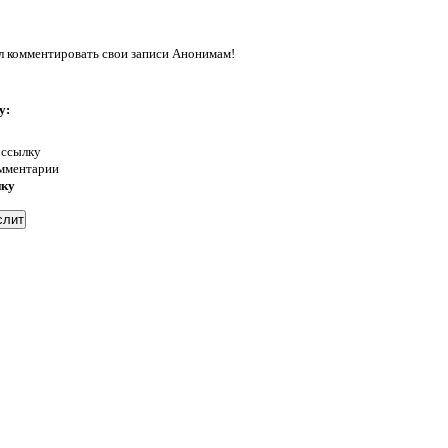
л комментировать свои записи Анонимам!
у:
 ссылку
омментарии
нку