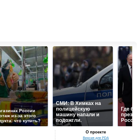
СМИ: В Химках на
полицейскую
Где буд
агазинах России
машину напали и
презид
отаж из-за этого
подожгли.
России
дукта: что купить?
О проекте
Версия для PDA