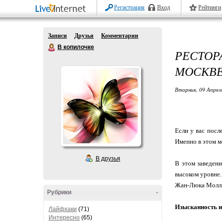
Регистрация
Вход
Рейтинги
Записи
Друзья
Комментарии
В копилочке
РЕСТОР
МОСКВ
Вторник, 09 Апрел
Если у вас посл
Именно в этом м
В друзья
В этом заведени
высоком уровне.
Жан-Люка Молл
Рубрики
-
Изысканность и
Лайфхаки
(71)
Интересно
(65)