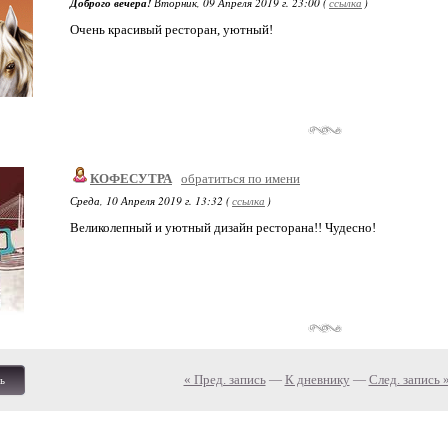
Доброго вечера!
Вторник, 09 Апреля 2019 г. 23:00 (
ссылка
)
Очень красивый ресторан, уютный!
КОФЕСУТРА
обратиться по имени
Среда, 10 Апреля 2019 г. 13:32 (
ссылка
)
Великолепный и уютный дизайн ресторана!! Чудесно!
« Пред. запись
—
К дневнику
—
След. запись 
ь