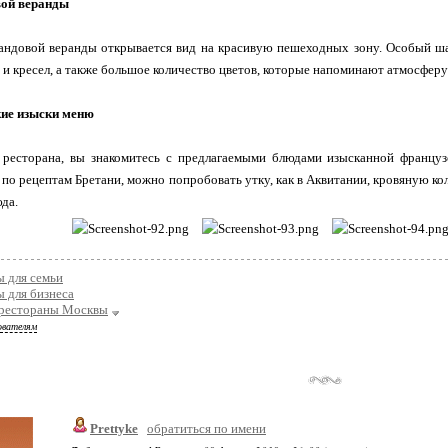
ой веранды
андовой веранды открывается вид на красивую пешеходных зону. Особый ша
и кресел, а также большое количество цветов, которые напоминают атмосферу
ие изыски меню
ресторана, вы знакомитесь с предлагаемыми блюдами изысканной француз
по рецептам Бретани, можно попробовать утку, как в Аквитании, кровяную кол
да.
 для семьи
 для бизнеса
рестораны Москвы
ователям
Prettyke
обратиться по имени