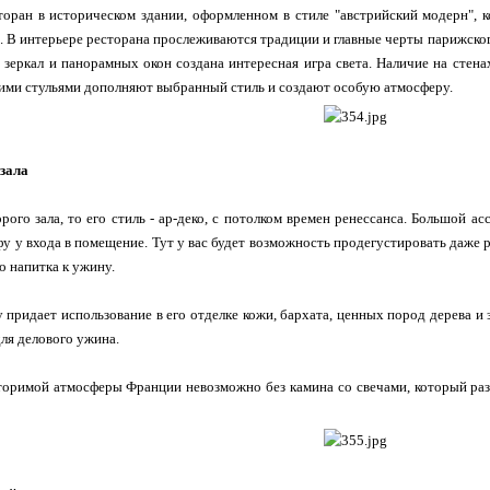
оран в историческом здании, оформленном в стиле "австрийский модерн", 
. В интерьере ресторана прослеживаются традиции и главные черты парижского
зеркал и панорамных окон создана интересная игра света. Наличие на сте
кими стульями дополняют выбранный стиль и создают особую атмосферу.
зала
орого зала, то его стиль - ар-деко, с потолком времен ренессанса. Большой 
у у входа в помещение. Тут у вас будет возможность продегустировать даже 
 напитка к ужину.
у придает использование в его отделке кожи, бархата, ценных пород дерева и 
для делового ужина.
оримой атмосферы Франции невозможно без камина со свечами, который разм