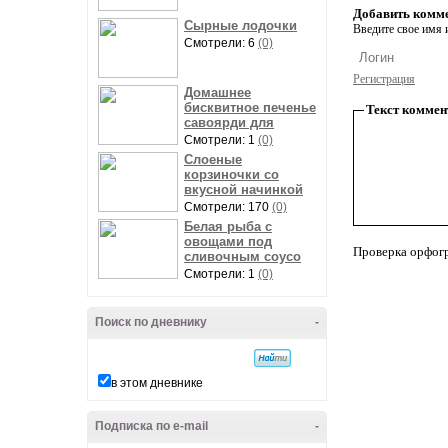
Добавить комм
Сырные лодочки
Введите свое имя и
Смотрели: 6
(0)
Регистрация
Домашнее
бисквитное печенье
Текст коммен
савоярди для
Смотрели: 1
(0)
Слоеные
корзиночки со
вкусной начинкой
Смотрели: 170
(0)
Белая рыба с
овощами под
Проверка орфог
сливочным соусо
Смотрели: 1
(0)
Поиск по дневнику
-
в этом дневнике
Подписка по e-mail
-