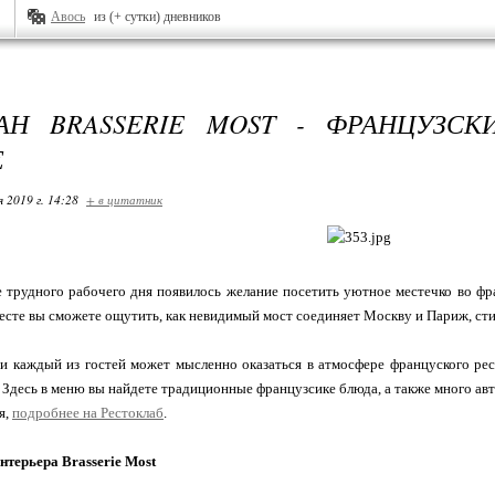
Авось
из (+ сутки) дневников
АН BRASSERIE MOST - ФРАНЦУЗС
Е
я 2019 г. 14:28
+ в цитатник
е трудного рабочего дня появилось желание посетить уютное местечко во фран
есте вы сможете ощутить, как невидимый мост соединяет Москву и Париж, сти
и каждый из гостей может мысленно оказаться в атмосфере француского рес
 Здесь в меню вы найдете традиционные французсике блюда, а также много ав
я,
подробнее на Рестоклаб
.
нтерьера Brasserie Most