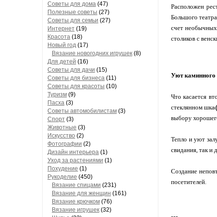
Советы для дома
(47)
Расположен рест
Полезные советы
(27)
Большого театра
Советы для семьи
(27)
счет необычных 
Интернет
(19)
Красота
(18)
столиков с венс
Новый год
(17)
Вязание новогодних игрушек
(8)
Для детей
(16)
Советы для дачи
(15)
Уют каминного 
Советы для бизнеса
(11)
Советы для красоты
(10)
Туризм
(9)
Что касается вт
Пасха
(3)
стеклянном шкаф
Советы автомобилистам
(3)
выбору хорошего
Спорт
(3)
Животные
(3)
Искусство
(2)
Тепло и уют зал
Фотографии
(2)
свидания, так и 
Дизайн интерьера
(1)
Уход за растениями
(1)
Похудение
(1)
Создание неповт
Рукоделие
(450)
посетителей.
Вязание спицами
(231)
Вязание для женщин
(161)
Вязание крючком
(76)
Вязание игрушек
(32)